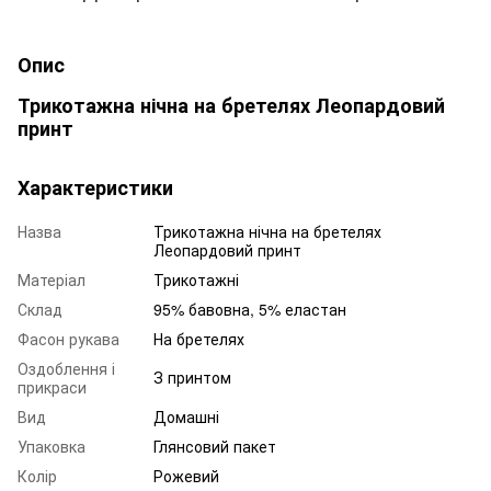
Опис
Трикотажна нічна на бретелях Леопардовий
принт
Характеристики
Назва
Трикотажна нічна на бретелях
Леопардовий принт
Матеріал
Трикотажні
Склад
95% бавовна, 5% еластан
Фасон рукава
На бретелях
Оздоблення і
З принтом
прикраси
Вид
Домашні
Упаковка
Глянсовий пакет
Колір
Рожевий