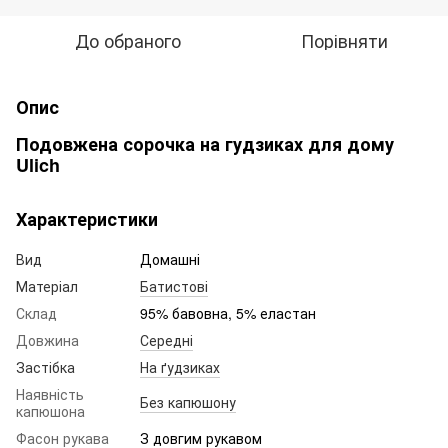
До обраного
Порівняти
Опис
Подовжена сорочка на гудзиках для дому
Ulich
Характеристики
Вид
Домашні
Матеріал
Батистові
Склад
95% бавовна, 5% еластан
Довжина
Середні
Застібка
На ґудзиках
Наявність
Без капюшону
капюшона
Фасон рукава
З довгим рукавом