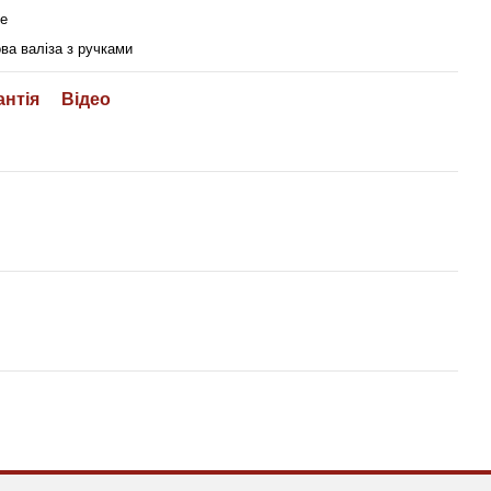
me
ва валіза з ручками
антія
Відео