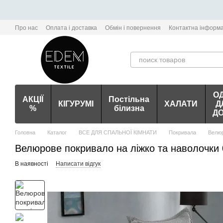
Перейти до основного контенту
Про нас
Оплата і доставка
Обмін і повернення
Контактна інформа
О
АКЦІЇ
Постільна
КІГУРУМІ
ХАЛАТИ
Д
%
білизна
Д
Головна
Каталог
ВСЕ ДЛЯ СПАЛЬНОЇ КІМНАТИ
Покривала
Велюр
Велюрове покривало на ліжко та наволочки 
В наявності
Написати відгук