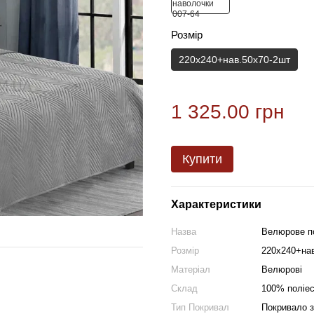
Розмір
220х240+нав.50х70-2шт
1 325.00 грн
Купити
Характеристики
Назва
Велюрове по
Розмір
220х240+на
Матеріал
Велюрові
Склад
100% поліе
Тип Покривал
Покривало 