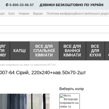
✆
0-800-33-96-57
⠀⠀ДЗВІНКИ БЕЗКОШТОВНО ПО УКРАЇНІ
ція
Блог
Новини
Відгуки
Політика конфіденційності мобільного додат
ДЯГ
ВСЕ ДЛЯ
ВСЕ ДЛЯ
ВСЕ
ЛЯ
КАПЦІ
СПАЛЬНОЇ
ВАННОЇ
ДЛЯ
ОМУ
КІМНАТИ
КІМНАТИ
КУХНІ
ове покривало на ліжко та наволочки 007-64
007-64 Сірий, 220х240+нав.50х70-2шт
Виберіть колір