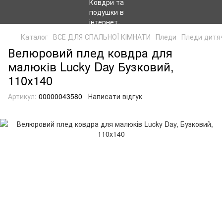
Каталог
ВСЕ ДЛЯ СПАЛЬНОЇ КІМНАТИ
Пледи
Пледи дитяч
Велюровий плед ковдра для
малюків Lucky Day Бузковий,
110х140
Артикул:
00000043580
Написати відгук