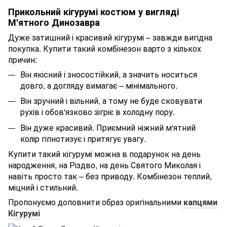
Прикольний кігурумі костюм у вигляді
М'ятного Динозавра
Дуже затишний і красивий кігурумі – завжди вигідна
покупка. Купити такий комбінезон варто з кількох
причин:
Він якісний і зносостійкий, а значить носиться
довго, а догляду вимагає – мінімального.
Він зручний і вільний, а тому не буде сковувати
рухів і обов'язково зігріє в холодну пору.
Він дуже красивий. Приємний ніжний м'ятний
колір гіпнотизує і притягує увагу.
Купити такий кігурумі можна в подарунок на день
народження, на Різдво, на день Святого Миколая і
навіть просто так – без приводу. Комбінезон теплий,
міцний і стильний.
Пропонуємо доповнити образ оригінальними
капцями
Кігурумі