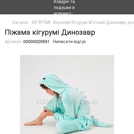
Каталог
КІГУРУМІ
Веселий Кігурумі М'ятний Динозавр дл
Піжама кігурумі Динозавр
Артикул:
00000029591
Написати відгук