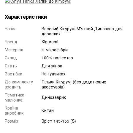
Характеристики
Назва
Веселий Кігурумі М'ятний Динозавр для
дорослих
Бренд
Kigurumi
Матеріал
Із мікрофібри
Склад
100% поліестер
Стать
Для жінок
Застібка
На ґудзиках
До комплекту
Тільки Кігурумі (без додаткових
входить
аксесуарів)
Тематика
Динозаврик
малюнка
Країна
Китай
виробник
Розмір
Зріст 145-155 (S)