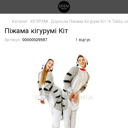
Каталог
КІГУРУМІ
Доросла Піжама Кігурумі Кіт Чі Tabby ca
Піжама кігурумі Кіт
Артикул:
00000029587
1 відгук