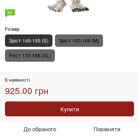
Хіт
Розмір
Зріст 145-155 (S)
Зріст 153-165 (M)
Рост 170-185 (XL)
В наявності
925.00 грн
Купити
До обраного
Порівняти