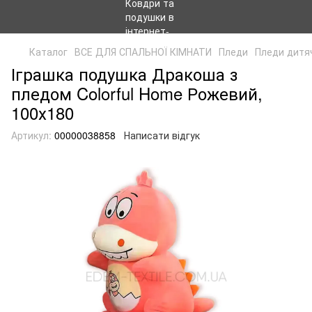
Каталог
ВСЕ ДЛЯ СПАЛЬНОЇ КІМНАТИ
Пледи
Пледи дитяч
Іграшка подушка Дракоша з
пледом Colorful Home Рожевий,
100х180
Артикул:
00000038858
Написати відгук