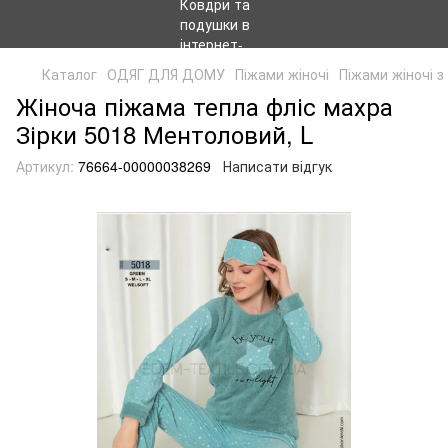
Каталог
ОДЯГ ДЛЯ ДОМУ
Піжами жіночі
Піжами жіночі 
Жіноча піжама тепла фліс махра
Зірки 5018 Ментоловий, L
Артикул:
76664-00000038269
Написати відгук