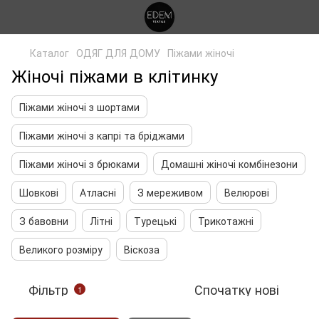
Каталог
ОДЯГ ДЛЯ ДОМУ
Піжами жіночі
Жіночі піжами в клітинку
Піжами жіночі з шортами
Піжами жіночі з капрі та бріджами
Піжами жіночі з брюками
Домашні жіночі комбінезони
Шовкові
Атласні
З мереживом
Велюрові
З бавовни
Літні
Турецькі
Трикотажні
Великого розміру
Віскоза
Фільтр
Спочатку нові
1