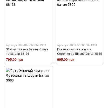
Артикул: 86048-00000041334
Артикул: 86037-00000041331
Жіноча піжама Батал Кофта
Піжама зимова жіноча
та Штани 68136
Сорочка та Штани батал 5655
795.00 грн
995.00 грн