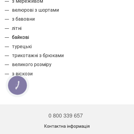
з мереживом
велюрові з шортами
з бавовни
літні
байкові
турецькі
трикотажні з брюками
великого розміру
з віскози
КНОПКА
ЗВ'ЯЗКУ
0 800 339 657
Контактна інформація