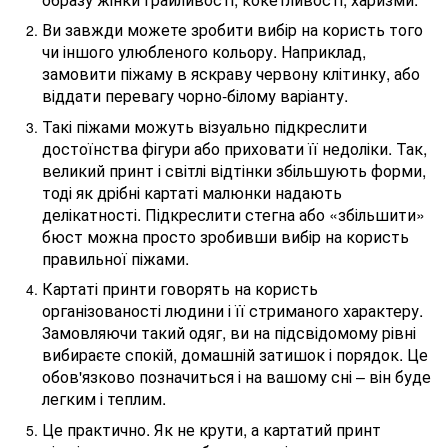
Ви завжди можете зробити вибір на користь того
чи іншого улюбленого кольору. Наприклад,
замовити піжаму в яскраву червону клітинку, або
віддати перевагу чорно-білому варіанту.
Такі піжами можуть візуально підкреслити
достоїнства фігури або приховати її недоліки. Так,
великий принт і світлі відтінки збільшують форми,
тоді як дрібні картаті малюнки надають
делікатності. Підкреслити стегна або «збільшити»
бюст можна просто зробивши вибір на користь
правильної піжами.
Картаті принти говорять на користь
організованості людини і її стриманого характеру.
Замовляючи такий одяг, ви на підсвідомому рівні
вибираєте спокій, домашній затишок і порядок. Це
обов'язково позначиться і на вашому сні – він буде
легким і теплим.
Це практично. Як не крути, а картатий принт