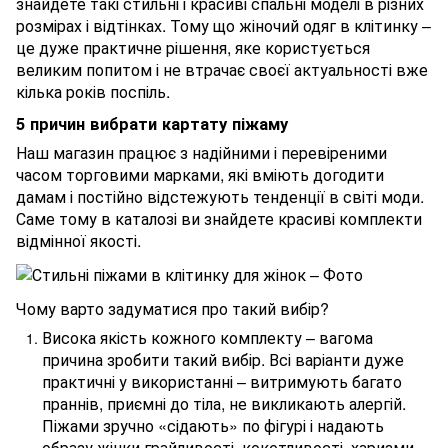
знайдете такі стильні і красиві спальні моделі в різних
розмірах і відтінках. Тому що жіночий одяг в клітинку –
це дуже практичне рішення, яке користується
великим попитом і не втрачає своєї актуальності вже
кілька років поспіль.
5 причин вибрати картату піжаму
Наш магазин працює з надійними і перевіреними
часом торговими марками, які вміють догодити
дамам і постійно відстежують тенденції в світі моди.
Саме тому в каталозі ви знайдете красиві комплекти
відмінної якості.
Чому варто задуматися про такий вибір?
Висока якість кожного комплекту – вагома
причина зробити такий вибір. Всі варіанти дуже
практичні у використанні – витримують багато
праннів, приємні до тіла, не викликають алергій.
Піжами зручно «сідають» по фігурі і надають
образу жінки грайливості, кокетливості, харизми.