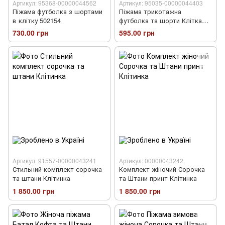
Артикул: 95368-00000044562
Артикул: 95035-00000044403
Піжама футболка з шортами
Піжама трикотажна
в клітку 502154
футболка та шорти Клітка
90801
730.00 грн
595.00 грн
Артикул: 91557-00000043241
Артикул: 00000043242
Стильний комплект сорочка
Комплект жіночий Сорочка
та штани Клітинка
та Штани принт Клітинка
1 850.00 грн
1 850.00 грн