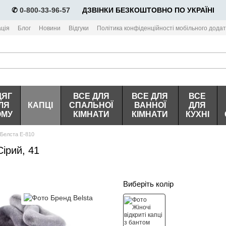
✆
0-800-33-96-57
⠀⠀ДЗВІНКИ БЕЗКОШТОВНО ПО УКРАЇНІ
ція
Блог
Новини
Відгуки
Політика конфіденційності мобільного додат
ДЯГ
ВСЕ ДЛЯ
ВСЕ ДЛЯ
ВСЕ
ЛЯ
КАПЦІ
СПАЛЬНОЇ
ВАННОЇ
ДЛЯ
ОМУ
КІМНАТИ
КІМНАТИ
КУХНІ
м Белста Е-810
Сірий, 41
Виберіть колір