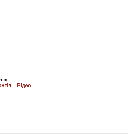
акет
антія
Відео