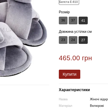
Розмір
36
37
41
Довжина устілки см
23
24
27
465.00 грн
Купити
Характеристики
Назва
Жіночі відкр
Матеріал
Велюрові