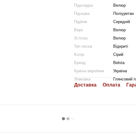
Підкладка
Велюр
Підошва
Поліуретан
Підйом
Середній
Верх
Велюр
Устілка
Велюр
Тип носка
Відкриті
Колір
Сірий
Бренд
Belsta
Країна виробник
Україна
Упаковка
Глянсовий п
Доставка
Оплата
Гар