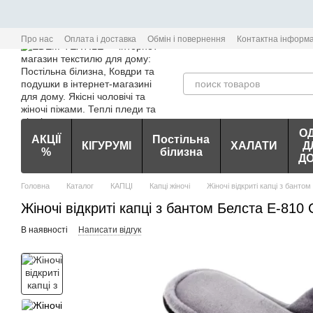
Перейти до основного контенту
Про нас
Оплата і доставка
Обмін і повернення
Контактна інформа
О
АКЦІЇ
Постільна
КІГУРУМІ
ХАЛАТИ
Д
%
білизна
Д
Головна
Каталог
КАПЦІ
Капці жіночі
Жіночі відкриті капці з банто
Жіночі відкриті капці з бантом Белста Е-810 
В наявності
Написати відгук