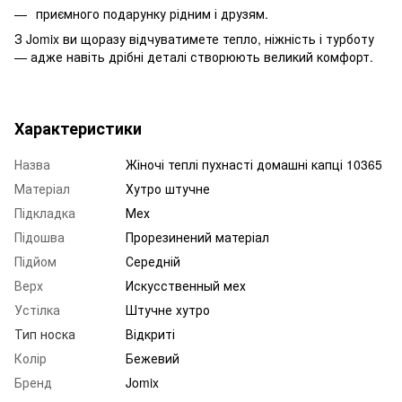
приємного подарунку рідним і друзям.
З Jomix ви щоразу відчуватимете тепло, ніжність і турботу
— адже навіть дрібні деталі створюють великий комфорт.
Характеристики
Назва
Жіночі теплі пухнасті домашні капці 10365
Матеріал
Хутро штучне
Підкладка
Мех
Підошва
Прорезинений матеріал
Підйом
Середній
Верх
Искусственный мех
Устілка
Штучне хутро
Тип носка
Відкриті
Колір
Бежевий
Бренд
Jomix