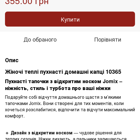
355.00 грн
Купити
До обраного
Порівняти
Опис
Жіночі теплі пухнасті домашні капці 10365
Пухнасті тапочки з відкритим носком Jomix –
ніжність, стиль і турбота про ваші ніжки
Подаруйте собі відчуття домашнього щастя з м’якими
тапочками Jomix. Вони створені для тих моментів, коли
хочеться розслабитися, відпочити та відчути максимальний
комфорт.
🔹
Дизайн з відкритим носком
— чудове рішення для
теплих сезонів. Ніжки дихають, а пальчики залишаються