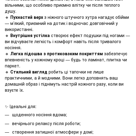
вільними, що особливо приємно влітку чи після теплого
душу.
🔹
Пухнастий верх
з ніжного штучного хутра нагадує обійми
— м’який, приємний на дотик і водночас довговічний у
використанні.
🔹
Внутрішня устілка
створює ефект подушки під ногами —
ви відчуваєте легкість і комфорт навіть після тривалого
носіння.
🔹
Легка підошва з протиковзким покриттям
забезпечує
впевненість у кожному кроці — будь то ламінат, плитка чи
паркет.
🔹
Стильний вигляд
робить ці тапочки не лише
практичними, а й модними. Вони легко доповнять ваш
домашній образ і піднімуть настрій кожного разу, коли ви
взуєте їх.
✨ Ідеальні для:
щоденного носіння вдома;
вечірнього релаксу після роботи;
створення затишної атмосфери у домі;