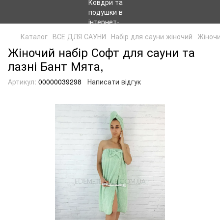
Каталог
ВСЕ ДЛЯ САУНИ
Набір для сауни жіночий
Жіночи
Жіночий набір Софт для сауни та
лазні Бант Мята,
Артикул:
00000039298
Написати відгук