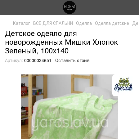
Каталог
ВСЕ ДЛЯ СПАЛЬНИ
Одеяла
Одеяла детские
Де
Детское одеяло для
новорожденных Мишки Хлопок
Зеленый, 100х140
Артикул:
00000034651
Оставить отзыв