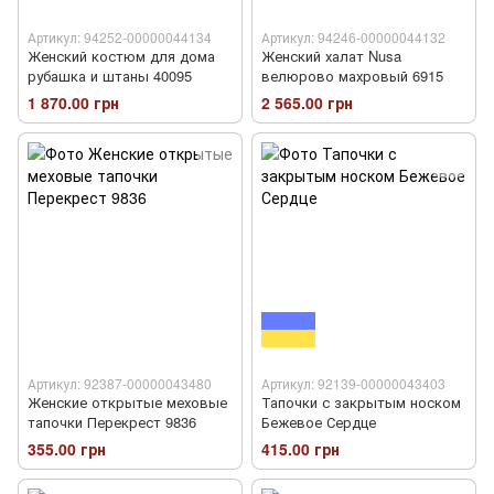
Артикул: 94252-00000044134
Артикул: 94246-00000044132
Женский костюм для дома
Женский халат Nusa
рубашка и штаны 40095
велюрово махровый 6915
1 870.00 грн
2 565.00 грн
Артикул: 92387-00000043480
Артикул: 92139-00000043403
Женские открытые меховые
Тапочки с закрытым носком
тапочки Перекрест 9836
Бежевое Сердце
355.00 грн
415.00 грн