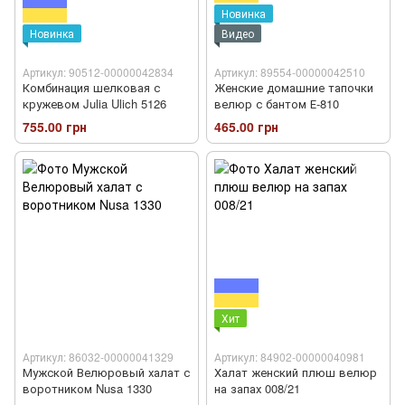
Новинка
Новинка
Видео
Артикул: 90512-00000042834
Артикул: 89554-00000042510
Комбинация шелковая с
Женские домашние тапочки
кружевом Julia Ulich 5126
велюр с бантом Е-810
755.00 грн
465.00 грн
Хит
Артикул: 86032-00000041329
Артикул: 84902-00000040981
Мужской Велюровый халат с
Халат женский плюш велюр
воротником Nusa 1330
на запах 008/21