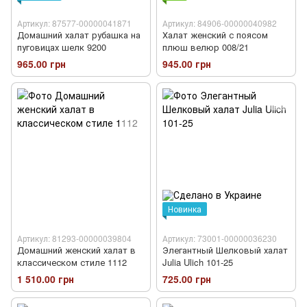
Артикул: 87577-00000041871
Артикул: 84906-00000040982
Домашний халат рубашка на
Халат женский с поясом
пуговицах шелк 9200
плюш велюр 008/21
965.00 грн
945.00 грн
Новинка
Артикул: 81293-00000039804
Артикул: 73001-00000036230
Домашний женский халат в
Элегантный Шелковый халат
классическом стиле 1112
Julia Ulich 101-25
1 510.00 грн
725.00 грн