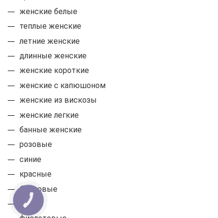
женские белые
теплые женские
летние женские
длинные женские
женские короткие
женские с капюшоном
женские из вискозы
женские легкие
банные женские
розовые
синие
красные
бордовые
серые
КНОПКА
СВЯЗИ
фиолетовые