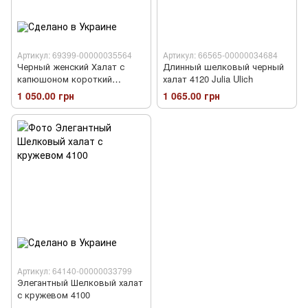
Артикул: 69399-00000035564
Артикул: 66565-00000034684
Черный женский Халат с
Длинный шелковый черный
капюшоном короткий
халат 4120 Julia Ulich
Велсофт 1026
1 050.00 грн
1 065.00 грн
Артикул: 64140-00000033799
Элегантный Шелковый халат
с кружевом 4100