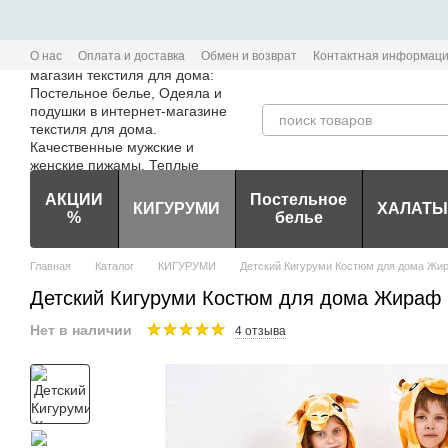
Перейти к основному контенту
О нас
Оплата и доставка
Обмен и возврат
Контактная информац
Политика конфиденциальности мобильного приложения Edem-Textile
АКЦИИ
Постельное
КИГУРУМИ
ХАЛАТЫ
%
белье
Главная
Каталог
КИГУРУМИ
Детский Кигуруми Костюм для дома Жи
Детский Кигуруми Костюм для дома Жираф ,
Нет в наличии
4 отзыва