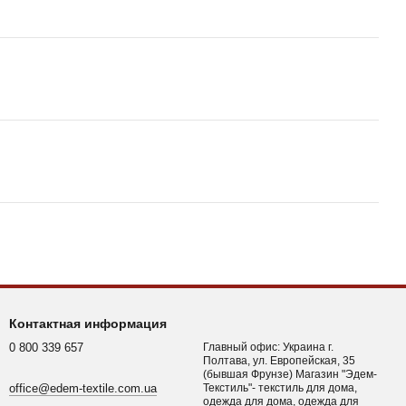
Контактная информация
0 800 339 657
Главный офис: Украина г.
Полтава, ул. Европейская, 35
(бывшая Фрунзе) Магазин "Эдем-
office@edem-textile.com.ua
Текстиль"- текстиль для дома,
одежда для дома, одежда для