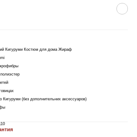
ий Кигуруми Костюм для дома Жираф
umi
икрофибры
полиэстер
етей
говицах
о Кигуруми (без дополнительних аксессуаров)
фы
110
антия