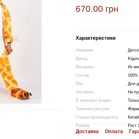
670.00 грн
Характеристики
Название
Детск
Бренд
Kigur
Материал
Из м
Состав
100% 
Пол
Для д
Застёжка
На пу
В комплект входит
Тольк
Тематика рисунка
Жира
Страна производитель
Китай
Размер
Рост 
Доставка
Оплата
Гар