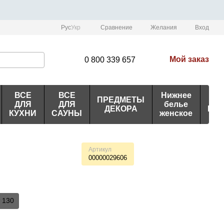
Сравнение
Рус
Укр
Желания
Вход
Мой заказ
0 800 339 657
ВСЕ
ВСЕ
Нижнее
ПРЕДМЕТЫ
ИД
ДЛЯ
ДЛЯ
белье
ДЕКОРА
ПО
КУХНИ
САУНЫ
женское
Артикул
00000029606
 130