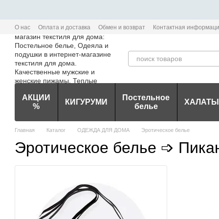
Перейти к основному контенту
О нас
Оплата и доставка
Обмен и возврат
Контактная информац
Политика конфиденциальности мобильного приложения Edem-Textile
АКЦИИ
Постельное
КИГУРУМИ
ХАЛАТЫ
%
белье
Главная
Каталог
ОДЕЖДА ДЛЯ ДОМА
Эротическое белье
Эротическое белье ➩ Пикан