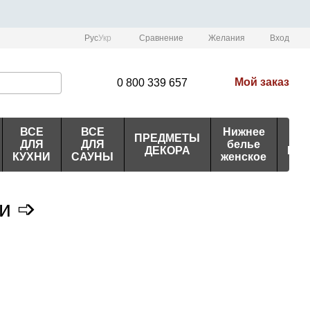
Сравнение
Рус
Укр
Желания
Вход
Мой заказ
0 800 339 657
ВСЕ
ВСЕ
Нижнее
ПРЕДМЕТЫ
ИД
ДЛЯ
ДЛЯ
белье
ДЕКОРА
ПО
КУХНИ
САУНЫ
женское
ки ➩