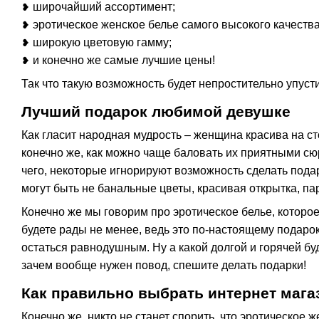
широчайший ассортимент;
❥
эротическое женское белье самого высокого качеств
❥
широкую цветовую гамму;
❥
и конечно же самые лучшие цены!
❥
Так что такую возможность будет непростительно упусти
Лучший подарок любимой девушке
Как гласит народная мудрость – женщина красива на с
конечно же, как можно чаще баловать их приятными сюр
чего, некоторые игнорируют возможность сделать подар
могут быть не банальные цветы, красивая открытка, па
Конечно же мы говорим про эротическое белье, которое
будете рады не менее, ведь это по-настоящему подарок
остаться равнодушным. Ну а какой долгой и горячей буд
зачем вообще нужен повод, спешите делать подарки!
Как правильно выбрать интернет мага
Конечно же, никто не станет спорить, что эротическое 