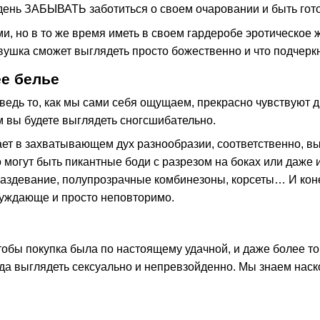
день ЗАБЫВАТЬ заботиться о своем очаровании и быть гот
, но в то же время иметь в своем гардеробе эротическое ж
евушка сможет выглядеть просто божественно и что подчерк
е белье
ведь то, как мы сами себя ощущаем, прекрасно чувствуют д
 вы будете выглядеть сногсшибательно.
гает в захватывающем дух разнообразии, соответственно, 
то могут быть пикантные боди с разрезом на боках или даж
раздевание, полупрозрачные комбинезоны, корсеты… И кон
буждающе и просто неповторимо.
чтобы покупка была по настоящему удачной, и даже более то
а выглядеть сексуально и непревзойденно. Мы знаем наскол