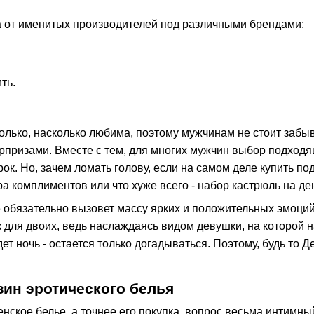
а от именитых производителей под различными брендами;
ть.
только, насколько любима, поэтому мужчинам не стоит забы
призами. Вместе с тем, для многих мужчин выбор подходящ
ок. Но, зачем ломать голову, если на самом деле купить п
ра комплиментов или что хуже всего - набор кастрюль на де
 обязательно вызовет массу ярких и положительных эмоций 
 для двоих, ведь наслаждаясь видом девушки, на которой н
ет ночь - остается только догадываться. Поэтому, будь то 
зин эротического белья
женское белье, а точнее его покупка, вопрос весьма интимн