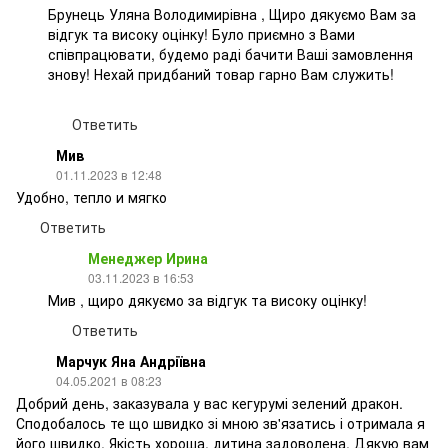
Брунець Уляна Володимирівна , Щиро дякуємо Вам за
відгук та високу оцінку! Було приємно з Вами
співпрацювати, будемо раді бачити Ваші замовлення
знову! Нехай придбаний товар гарно Вам служить!
Ответить
Мив
01.11.2023 в 12:48
Удобно, тепло и мягко
Ответить
Менеджер Ирина
03.11.2023 в 16:53
Мив , щиро дякуємо за відгук та високу оцінку!
Ответить
Марчук Яна Андріївна
04.05.2021 в 08:23
Добрий день, заказувала у вас кегурумі зелений дракон.
Сподобалось те що швидко зі мною зв'язатись і отримала я
його швидко. Якість хороша, дитина задоволена. Дякую вам