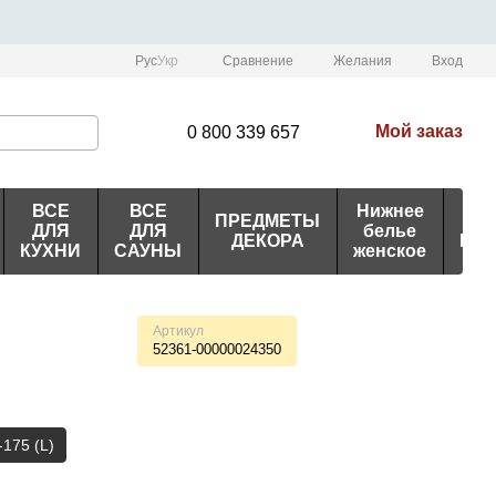
Сравнение
Рус
Укр
Желания
Вход
Мой заказ
0 800 339 657
ВСЕ
ВСЕ
Нижнее
ПРЕДМЕТЫ
ИД
ДЛЯ
ДЛЯ
белье
ДЕКОРА
ПО
КУХНИ
САУНЫ
женское
Артикул
52361-00000024350
-175 (L)