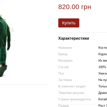
820.00 грн
Купить
Характеристики
Название
Костю
Бренд
Kigur
Материал
Из м
Состав
100% 
Пол
Унисе
Застёжка
На пу
В комплект входит
Тольк
Тематика рисунка
Драко
Страна производитель
Китай
Размер
Рост 