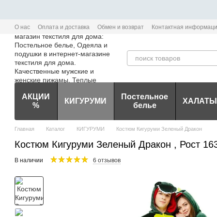
Перейти к основному контенту
О нас
Оплата и доставка
Обмен и возврат
Контактная информац
Политика конфиденциальности мобильного приложения Edem-Textile
АКЦИИ
Постельное
КИГУРУМИ
ХАЛАТЫ
%
белье
Главная
Каталог
КИГУРУМИ
Костюм Кигуруми Зеленый Дракон
Костюм Кигуруми Зеленый Дракон , Рост 163
В наличии
6 отзывов