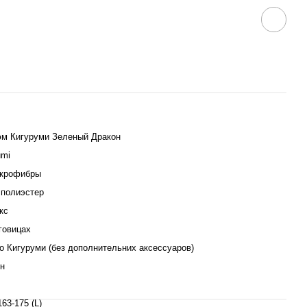
м Кигуруми Зеленый Дракон
umi
икрофибры
полиэстер
кс
говицах
о Кигуруми (без дополнительних аксессуаров)
н
163-175 (L)