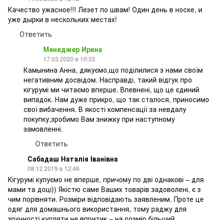
Качество ужасное!!! Лезет по швам! Один день в носке, и
уже дырки в нескольких местах!
Ответить
Менеджер Ирина
17.03.2020 в 10:33
Камынина Анна, дякуємо,що поділилися з нами своїм
негативним досвідом. Насправді, такий відгук про
кігурумі ми читаємо вперше. Впевнені, що це єдиний
випадок. Нам дуже прикро, що так сталося, приносимо
свої вибачення. В якості компенсації за невдалу
покупку,зробимо Вам знижку при наступному
замовленні.
Ответить
Сабадаш Наталія Іванівна
08.12.2019 в 12:46
Кігурумі купуємо не вперше, причому по дві однакові – для
мами та доці)) Якістю саме Ваших товарів задоволені, є з
чим порівняти. Розміри відповідають заявленим. Проте це
одяг для домашнього використання, тому раджу для
зручності купляти не впритик – на розмір більший.