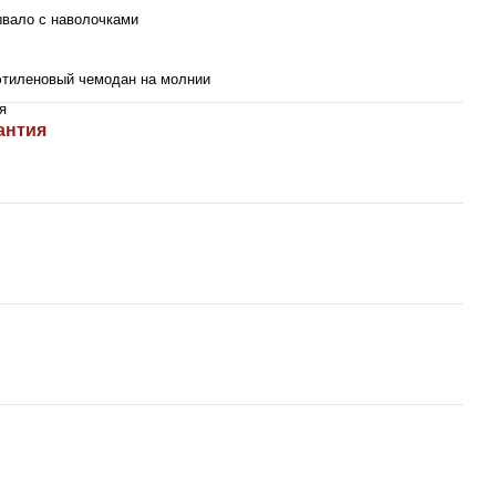
вало с наволочками
тиленовый чемодан на молнии
я
антия