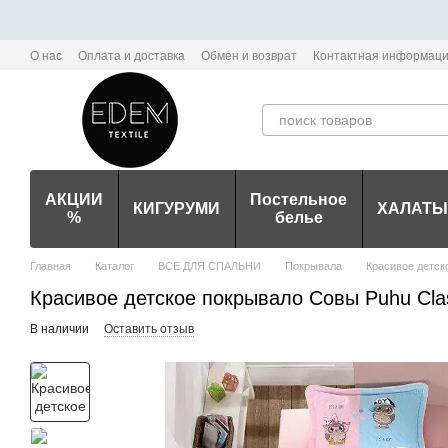
Перейти к основному контенту
О нас
Оплата и доставка
Обмен и возврат
Контактная информац
Политика конфиденциальности мобильного приложения Edem-Textile
АКЦИИ
Постельное
КИГУРУМИ
ХАЛАТЫ
%
белье
Главная
Каталог
ВСЕ ДЛЯ СПАЛЬНИ
Покрывала
Красивое детск
Красивое детское покрывало Совы Puhu Cla
В наличии
Оставить отзыв