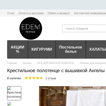
Перейти к основному контенту
О нас
Оплата и доставка
Обмен и возврат
Контактная информац
Политика конфиденциальности мобильного приложения Edem-Textile
АКЦИИ
Постельное
КИГУРУМИ
ХАЛАТЫ
%
белье
Главная
Каталог
ВСЕ ДЛЯ ВАННОЙ КОМНАТЫ
Наборы для крещени
Крестильное полотенце с вышивкой Ангелы 
В наличии
1 отзыв