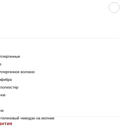
ллергенные
е
ллергенное волокно
офибра
полиэстер
ное
на
тиленовый чемодан на молнии
антия