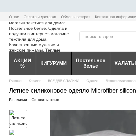
Перейти к основному контенту
О нас
Оплата и доставка
Обмен и возврат
Контактная информац
Политика конфиденциальности мобильного приложения Edem-Textile
АКЦИИ
Постельное
КИГУРУМИ
ХАЛАТЫ
%
белье
Главная
Каталог
ВСЕ ДЛЯ СПАЛЬНИ
Одеяла
Летнее силиконовое 
Летнее силиконовое одеяло Microfiber silico
В наличии
Оставить отзыв