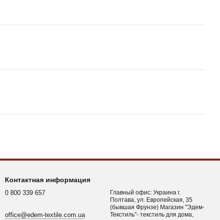
Контактная информация
0 800 339 657
Главный офис: Украина г.
Полтава, ул. Европейская, 35
(бывшая Фрунзе) Магазин "Эдем-
office@edem-textile.com.ua
Текстиль"- текстиль для дома,