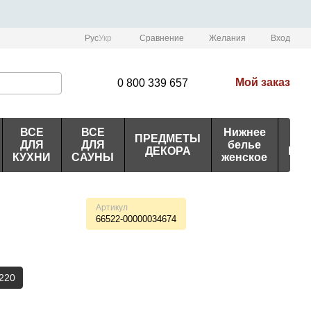
Сравнение
Рус
Укр
Желания
Вход
Мой заказ
0 800 339 657
ВСЕ
ВСЕ
Нижнее
ПРЕДМЕТЫ
ИД
ДЛЯ
ДЛЯ
белье
ДЕКОРА
ПО
КУХНИ
САУНЫ
женское
Артикул
66522-00000034674
220