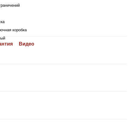
граничений
ска
очная коробка
ный
антия
Видео