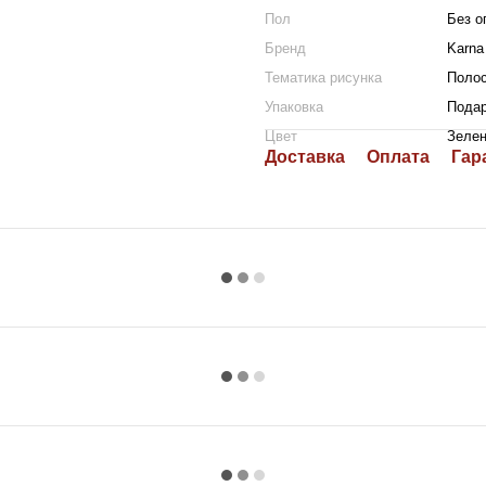
Пол
Без о
Бренд
Karna
Тематика рисунка
Поло
Упаковка
Подар
Цвет
Зеле
Доставка
Оплата
Гар