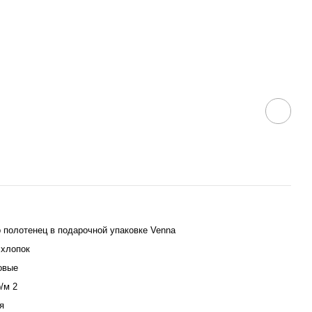
 полотенец в подарочной упаковке Venna
хлопок
овые
р/м 2
я