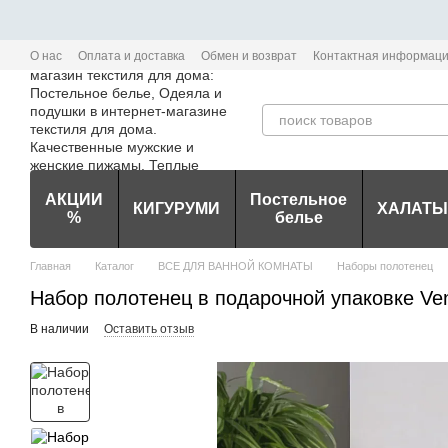
Перейти к основному контенту
О нас
Оплата и доставка
Обмен и возврат
Контактная информац
Политика конфиденциальности мобильного приложения Edem-Textile
АКЦИИ
Постельное
КИГУРУМИ
ХАЛАТЫ
%
белье
Главная
Каталог
ВСЕ ДЛЯ ВАННОЙ КОМНАТЫ
Наборы полотенец
Набор полотенец в подарочной упаковке Ven
В наличии
Оставить отзыв