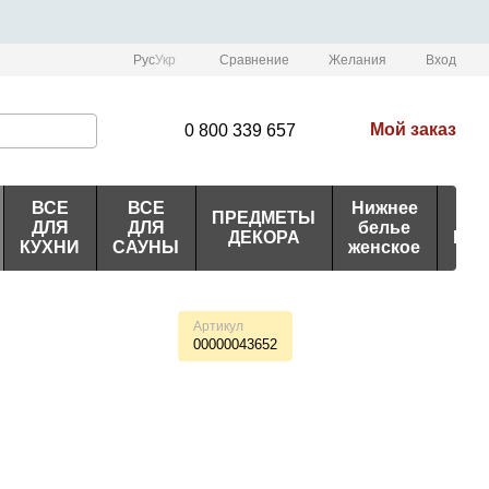
Сравнение
Рус
Укр
Желания
Вход
Мой заказ
0 800 339 657
ВСЕ
ВСЕ
Нижнее
ПРЕДМЕТЫ
ИД
ДЛЯ
ДЛЯ
белье
ДЕКОРА
ПО
КУХНИ
САУНЫ
женское
Артикул
00000043652