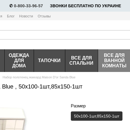
✆
0-800-33-96-57
⠀⠀ЗВОНКИ БЕСПЛАТНО ПО УКРАИНЕ
ия
Блог
Новости
Отзывы
ОДЕЖДА
ВСЕ ДЛЯ
ВСЕ ДЛЯ
ДЛЯ
ТАПОЧКИ
ВАННОЙ
СПАЛЬНИ
ДОМА
КОМНАТЫ
Набор полотенец жаккард Maison D'or Sanda Blue
 Blue , 50х100-1шт,85х150-1шт
Размер
50х100-1шт,85х150-1шт