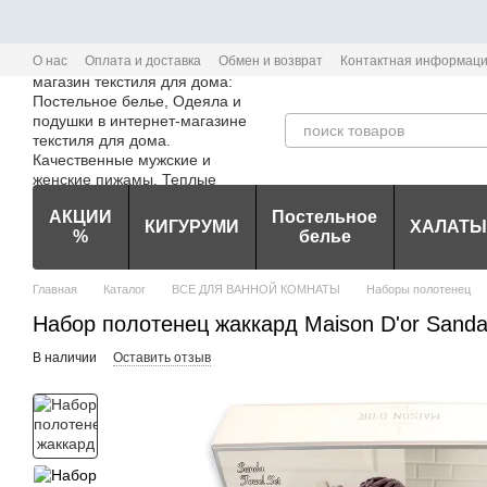
Перейти к основному контенту
О нас
Оплата и доставка
Обмен и возврат
Контактная информац
Политика конфиденциальности мобильного приложения Edem-Textile
АКЦИИ
Постельное
КИГУРУМИ
ХАЛАТЫ
%
белье
Главная
Каталог
ВСЕ ДЛЯ ВАННОЙ КОМНАТЫ
Наборы полотенец
Набор полотенец жаккард Maison D'or Sanda
В наличии
Оставить отзыв