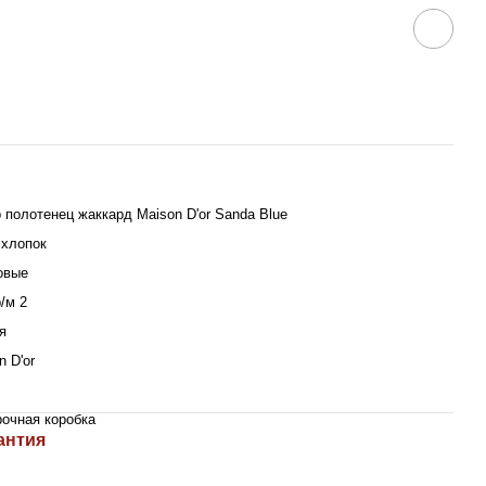
 полотенец жаккард Maison D'or Sanda Blue
хлопок
овые
р/м 2
я
n D'or
очная коробка
антия