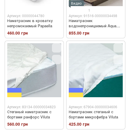
Видео
1
Артикул: 00000044780
Артикул: 91516-00000034498
Наматрасник в кроватку
Наматрасник
непромокаемый Papaella
водонепроницаемый Aqua
Stop Идея
460.00 грн
855.00 грн
Артикул: 83134-00000034823
Артикул: 67904-00000034606
Стеганый наматрасник с
Наматрасник стеганый с
бортами ранфорс Viluta
бортами микрофибра Viluta
560.00 грн
425.00 грн