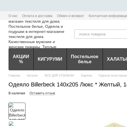
Перейти к основному контенту
О нас
Оплата и доставка
Обмен и возврат
Контактная информац
Политика конфиденциальности мобильного приложения Edem-Textile
АКЦИИ
Постельное
КИГУРУМИ
ХАЛАТЫ
%
белье
Главная
Каталог
ВСЕ ДЛЯ СПАЛЬНИ
Одеяла
Одеяла полуторны
Одеяло Billerbeck 140х205 Люкс * Желтый, 
В наличии
Оставить отзыв