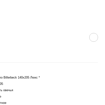
о Billerbeck 140х205 Люкс *
05
ь овечья
е
тное