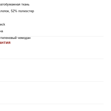
атобумажная ткань
лопок, 52% полиэстер
beck
на
этиленовый чемодан
антия