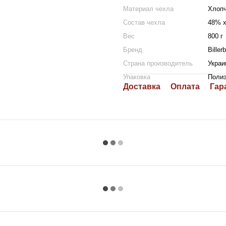
Материал чехла
Хлопч
Состав чехла
48% х
Вес
800 г
Бренд
Biller
Страна производитель
Украи
Упаковка
Поли
Доставка
Оплата
Гар