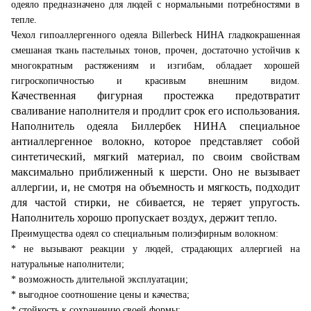
одеяло предназначено для людей с нормальными потребностями в
тепле.
Чехол гипоаллергенного одеяла Billerbeck НИНА гладкокрашенная
смешаная ткань пастельных тонов, прочен, достаточно устойчив к
многократным растяжениям и изгибам, обладает хорошей
гигроскопичностью и красивым внешним видом.
Качественная фигурная простежка предотвратит
сваливание наполнителя и продлит срок его использования.
Наполнитель одеяла Биллербек НИНА специальное
антиаллергенное волокно, которое представляет собой
синтетический, мягкий материал, по своим свойствам
максимально приближенный к шерсти. Оно не вызывает
аллергии, и, не смотря на объемность и мягкость, подходит
для частой стирки, не сбивается, не теряет упругость.
Наполнитель хорошо пропускает воздух, держит тепло.
Преимущества одеял со специальным полиэфирным волокном:
* не вызывают реакции у людей, страдающих аллергией на
натуральные наполнители;
* возможность длительной эксплуатации;
* выгодное соотношение цены и качества;
* стойкость к сохранению своей формы;