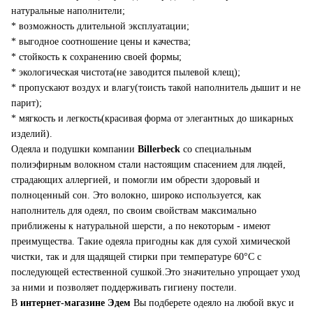
натуральные наполнители;
* возможность длительной эксплуатации;
* выгодное соотношение цены и качества;
* стойкость к сохранению своей формы;
* экологическая чистота(не заводится пылевой клещ);
* пропускают воздух и влагу(тоисть такой наполнитель дышит и не
парит);
* мягкость и легкость(красивая форма от элегантных до шикарных
изделий).
Одеяла и подушки компании
Billerbeck
со специальным
полиэфирным волокном стали настоящим спасением для людей,
страдающих аллергией, и помогли им обрести здоровый и
полноценный сон. Это волокно, широко используется, как
наполнитель для одеял, по своим свойствам максимально
приближены к натуральной шерсти, а по некоторым - имеют
преимущества. Такие одеяла пригодны как для сухой химической
чистки, так и для щадящей стирки при температуре 60°С с
последующей естественной сушкой.Это значительно упрощает уход
за ними и позволяет поддерживать гигиену постели.
В
интернет-магазине Эдем
Вы подберете одеяло на любой вкус и