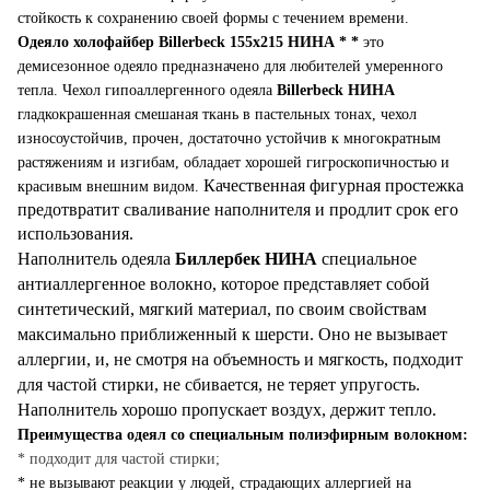
стойкость к сохранению своей формы с течением времени.
Одеяло холофайбер
Billerbeck 155х215 НИНА * *
это
демисезонное одеяло предназначено для любителей умеренного
тепла. Чехол гипоаллергенного одеяла
Billerbeck НИНА
гладкокрашенная смешаная ткань в пастельных тонах, чехол
износоустойчив, прочен, достаточно устойчив к многократным
растяжениям и изгибам, обладает хорошей гигроскопичностью и
Качественная фигурная простежка
красивым внешним видом.
предотвратит сваливание наполнителя и продлит срок его
использования.
Наполнитель одеяла
Биллербек
НИНА
специальное
антиаллергенное волокно, которое представляет собой
синтетический, мягкий материал, по своим свойствам
максимально приближенный к шерсти. Оно не вызывает
аллергии, и, не смотря на объемность и мягкость, подходит
для частой стирки, не сбивается, не теряет упругость.
Наполнитель хорошо пропускает воздух, держит тепло.
Преимущества одеял со специальным полиэфирным волокном:
* подходит для частой стирки;
* не вызывают реакции у людей, страдающих аллергией на