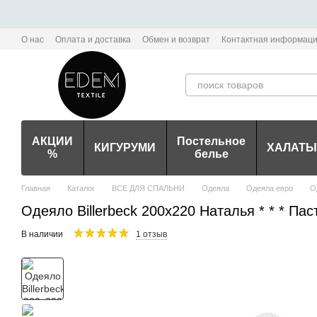
Перейти к основному контенту
О нас
Оплата и доставка
Обмен и возврат
Контактная информац
Политика конфиденциальности мобильного приложения Edem-Textile
АКЦИИ
Постельное
КИГУРУМИ
ХАЛАТЫ
%
белье
Главная
Каталог
ВСЕ ДЛЯ СПАЛЬНИ
Одеяла
Одеяла евро
О
Одеяло Billerbeck 200х220 Наталья * * * Па
В наличии
1 отзыв