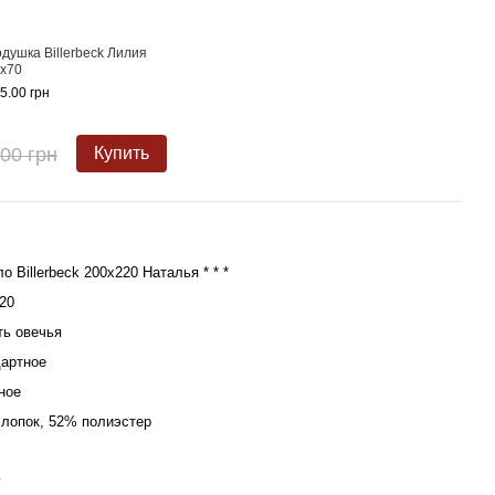
душка Billerbeck Лилия
х70
5.00 грн
.00 грн
Купить
о Billerbeck 200х220 Наталья * * *
20
ь овечья
артное
ное
лопок, 52% полиэстер
г