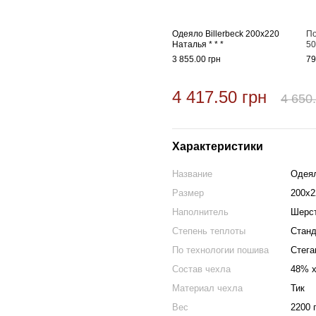
Одеяло Billerbeck 200х220
По
Наталья * * *
50
3 855.00 грн
79
4 417.50 грн
4 650
Характеристики
Название
Одеял
Размер
200х2
Наполнитель
Шерст
Степень теплоты
Станд
По технологии пошива
Стега
Состав чехла
48% х
Материал чехла
Тик
Вес
2200 