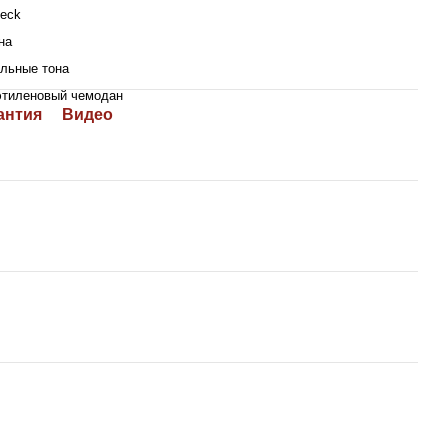
beck
на
льные тона
этиленовый чемодан
антия
Видео