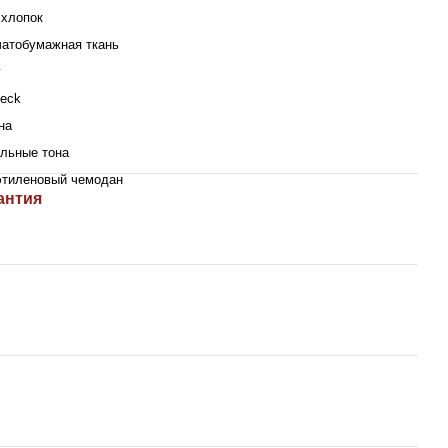
хлопок
атобумажная ткань
г
beck
на
льные тона
этиленовый чемодан
антия