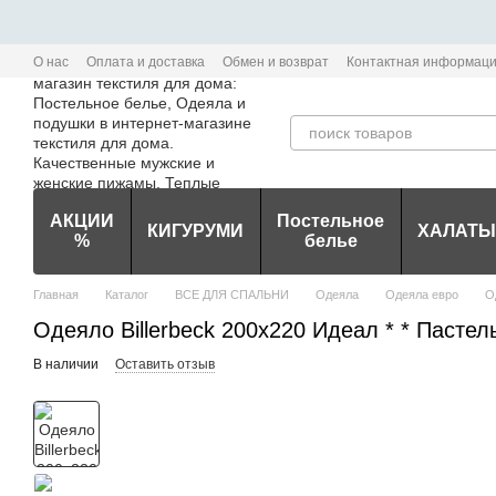
Перейти к основному контенту
О нас
Оплата и доставка
Обмен и возврат
Контактная информац
Политика конфиденциальности мобильного приложения Edem-Textile
АКЦИИ
Постельное
КИГУРУМИ
ХАЛАТЫ
%
белье
Главная
Каталог
ВСЕ ДЛЯ СПАЛЬНИ
Одеяла
Одеяла евро
О
Одеяло Billerbeck 200х220 Идеал * * Пастел
В наличии
Оставить отзыв