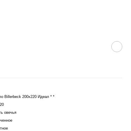
о Billerbeck 200х220 Идеал * *
20
ь овечья
ченное
тное