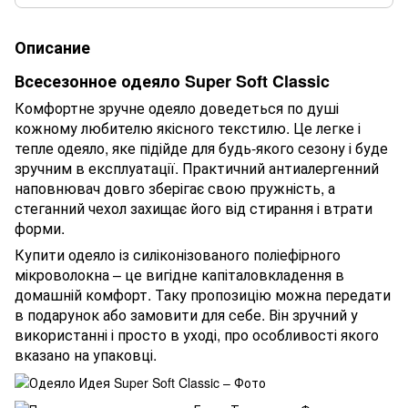
Описание
Всесезонное одеяло Super Soft Classic
Комфортне зручне одеяло доведеться по душі
кожному любителю якісного текстилю. Це легке і
тепле одеяло, яке підійде для будь-якого сезону і буде
зручним в експлуатації. Практичний антиалергенний
наповнювач довго зберігає свою пружність, а
стеганний чехол захищає його від стирання і втрати
форми.
Купити одеяло із силіконізованого поліефірного
мікроволокна – це вигідне капіталовкладення в
домашній комфорт. Таку пропозицію можна передати
в подарунок або замовити для себе. Він зручний у
використанні і просто в уході, про особливості якого
вказано на упаковці.