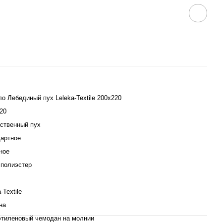
о Лебединый пух Leleka-Textile 200х220
20
ственный пух
артное
ное
полиэстер
-Textile
на
тиленовый чемодан на молнии