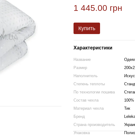
1 445.00 грн
Купить
Характеристики
Название
Одеял
Размер
200х2
Наполнитель
Искус
Степень теплоты
Станд
По технологии пошива
Стега
Состав чехла
100% 
Материал чехла
Тик
Бренд
Leleka
Страна производитель
Украи
Упаковка
Полиэ