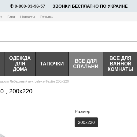
✆
0-800-33-96-57
⠀⠀ЗВОНКИ БЕСПЛАТНО ПО УКРАИНЕ
ия
Блог
Новости
Отзывы
ОДЕЖДА
ВСЕ ДЛЯ
ВСЕ ДЛЯ
ДЛЯ
ТАПОЧКИ
ВАННОЙ
СПАЛЬНИ
ДОМА
КОМНАТЫ
деяло Лебединый пух Leleka-Textile 200х220
0 , 200х220
Размер
200х220