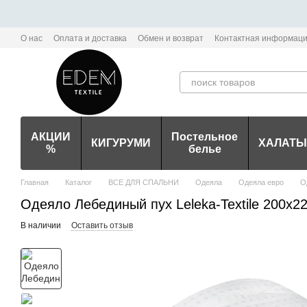
Перейти к основному контенту
О нас
Оплата и доставка
Обмен и возврат
Контактная информац
Политика конфиденциальности мобильного приложения Edem-Textile
АКЦИИ
Постельное
КИГУРУМИ
ХАЛАТЫ
%
белье
Главная
Каталог
ВСЕ ДЛЯ СПАЛЬНИ
Одеяла
Одеяла евро
О
Одеяло Лебединый пух Leleka-Textile 200х22
В наличии
Оставить отзыв