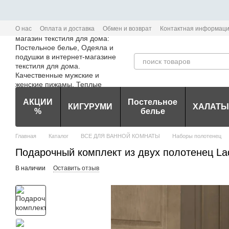
Перейти к основному контенту
О нас
Оплата и доставка
Обмен и возврат
Контактная информац
Политика конфиденциальности мобильного приложения Edem-Textile
АКЦИИ
Постельное
КИГУРУМИ
ХАЛАТЫ
%
белье
Главная
Каталог
ВСЕ ДЛЯ ВАННОЙ КОМНАТЫ
Наборы полотенец
Подарочный комплект из двух полотенец Lad
В наличии
Оставить отзыв