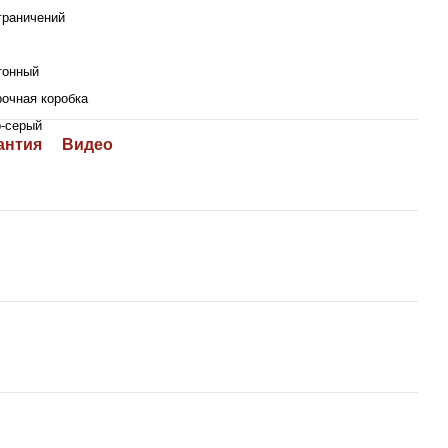
граничений
тонный
очная коробка
-серый
антия
Видео