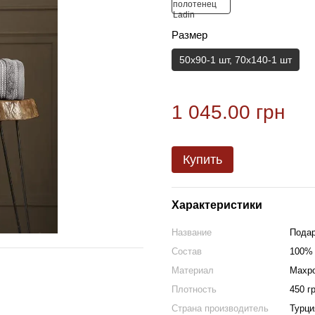
Размер
50х90-1 шт, 70х140-1 шт
1 045.00 грн
Купить
Характеристики
Название
Подар
Состав
100% 
Материал
Махр
Плотность
450 г
Страна производитель
Турци