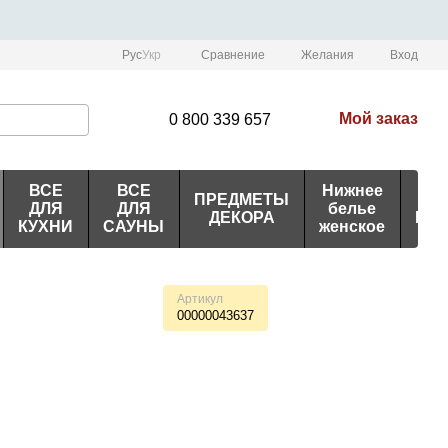
Сравнение
Рус
Укр
Желания
Вход
Мой заказ
0 800 339 657
ВСЕ
ВСЕ
Нижнее
ПРЕДМЕТЫ
ИД
ДЛЯ
ДЛЯ
белье
ДЕКОРА
ПО
КУХНИ
САУНЫ
женское
Артикул
00000043637