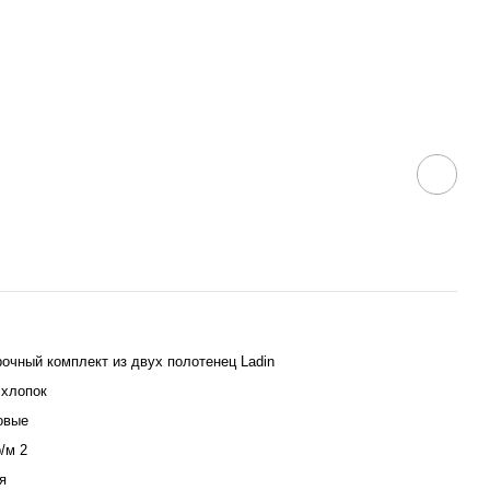
очный комплект из двух полотенец Ladin
хлопок
овые
р/м 2
я