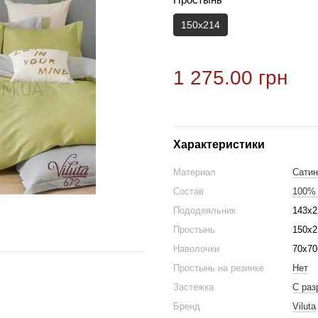
150х214
1 275.00 грн
Характеристики
Материал
Сатин
Состав
100% 
Пододеяльник
143х2
Простынь
150х2
Наволочки
70х70
Простынь на резинке
Нет
Застежка
С раз
Бренд
Viluta