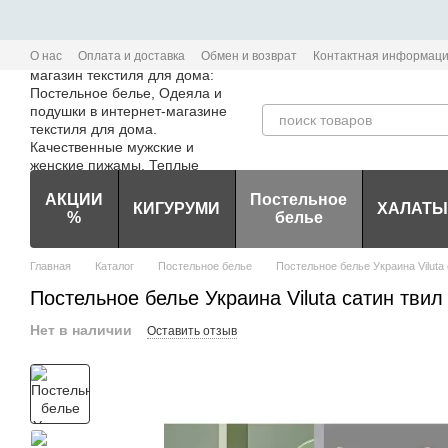
Перейти к основному контенту
О нас
Оплата и доставка
Обмен и возврат
Контактная информац
Политика конфиденциальности мобильного приложения Edem-Textile
АКЦИИ
Постельное
КИГУРУМИ
ХАЛАТЫ
%
белье
Главная
Каталог
Постельное белье
Постельное белье Украина Viluta 
Постельное белье Украина Viluta сатин твил
Нет в наличии
Оставить отзыв