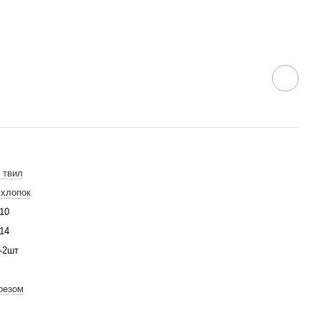
 твил
хлопок
10
14
-2шт
резом