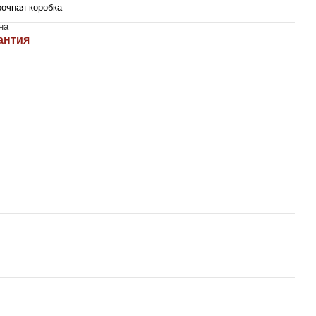
очная коробка
на
антия