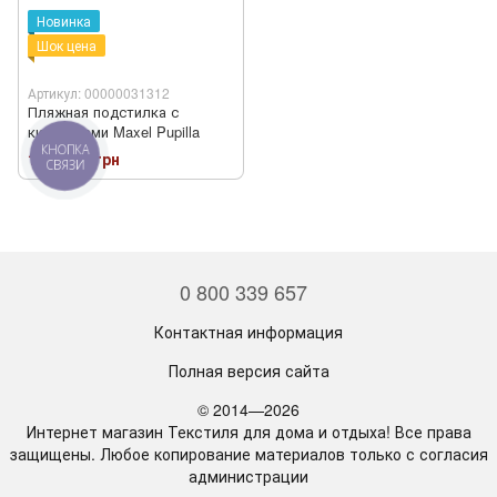
Новинка
Шок цена
Артикул: 00000031312
Пляжная подстилка с
кисточками Maxel Pupilla
1 140.00 грн
КНОПКА
СВЯЗИ
0 800 339 657
Контактная информация
Полная версия сайта
© 2014—2026
Интернет магазин Текстиля для дома и отдыха! Все права
защищены. Любое копирование материалов только с согласия
администрации