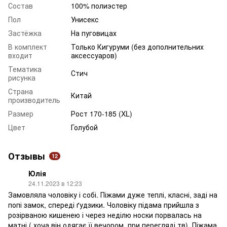
Состав
100% полиэстер
Пол
Унисекс
Застёжка
На пуговицах
В комплект
Только Кигуруми (без дополнительних
входит
аксессуаров)
Тематика
Стич
рисунка
Страна
Китай
производитель
Размер
Рост 170-185 (XL)
Цвет
Голубой
Отзывы
12
Юлія
24.11.2023 в 12:23
Замовляла чоловіку і собі. Піжами дуже теплі, класні, заді на
попі замок, спереді ґудзики. Чоловіку підама прийшла з
розірваною кишенею і через неділю носки порвалась на
матні ( хоча він одягає її вечором, при перегляді тв). Піжама