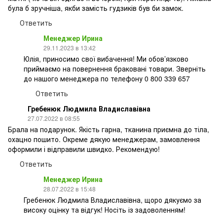
була б зручніша, якби замість гудзиків був би замок.
Ответить
Менеджер Ирина
29.11.2023 в 13:42
Юлія, приносимо свої вибачення! Ми обов’язково
приймаємо на повернення браковані товари. Зверніть
до нашого менеджера по телефону 0 800 339 657
Ответить
Гребенюк Людмила Владиславівна
27.07.2022 в 08:55
Брала на подарунок. Якість гарна, тканина приємна до тіла,
охацно пошито. Окреме дякую менеджерам, замовлення
оформили і відправили швидко. Рекомендую!
Ответить
Менеджер Ирина
28.07.2022 в 15:48
Гребенюк Людмила Владиславівна, щоро дякуємо за
високу оцінку та відгук! Носіть із задоволенням!