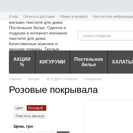
Перейти к основному контенту
О нас
Оплата и доставка
Обмен и возврат
Контактная информац
Политика конфиденциальности мобильного приложения Edem-Textile
АКЦИИ
Постельное
КИГУРУМИ
ХАЛАТЫ
%
белье
Главная
Каталог
ВСЕ ДЛЯ СПАЛЬНИ
Покрывала
Розовые покрывала
Цвет:
Розовый
Очистить фильтр
Цена, грн