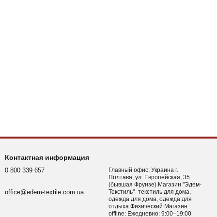
Контактная информация
0 800 339 657
Главный офис: Украина г.
Полтава, ул. Европейская, 35
(бывшая Фрунзе) Магазин "Эдем-
office@edem-textile.com.ua
Текстиль"- текстиль для дома,
одежда для дома, одежда для
отдыха Физический Магазин
offline: Ежедневно: 9:00–19:00