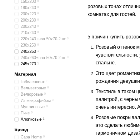
150х200
0
розовых тонах отлично
180x240
0
комнатах для гостей.
200х220
0
200х230
0
200х240
0
210х240
0
5 причин купить розо
220х240+нав.50х70-2шт
0
230х250
0
Розовый оттенок м
240х260
1
чувствительности,
240х260+нав.50х70-2шт
0
спальне.
245х270
1
Это цвет романтик
Материал
рождения девушки,
Гобеленовые
0
Вельветовые
0
Текстиль в таком 
Велюровые
0
палитрой, с черны
Из микрофибры
0
Муслиновые
0
очень интересно. 
Пике
0
Розовые покрывала
Хлопковые
1
это сделать любим
Бренд
гармоничном диза
Capa Home
0