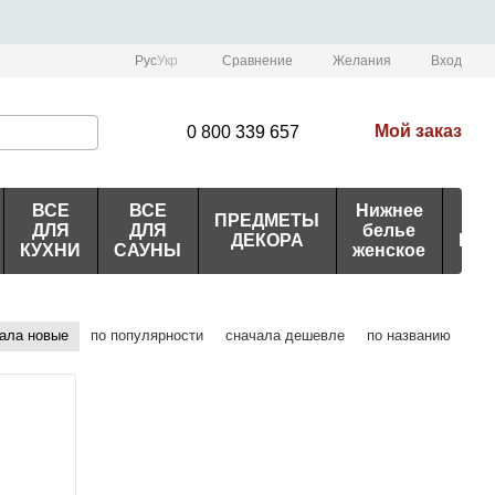
Сравнение
Рус
Укр
Желания
Вход
Мой заказ
0 800 339 657
ВСЕ
ВСЕ
Нижнее
ПРЕДМЕТЫ
ИД
ДЛЯ
ДЛЯ
белье
ДЕКОРА
ПО
КУХНИ
САУНЫ
женское
ала новые
по популярности
сначала дешевле
по названию