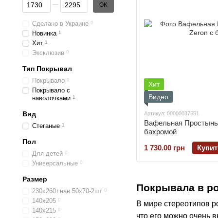
От Цена, грн
До Цена, грн
OK
Сделано в Украине
0
Новинка
1
Хит
1
Эксклюзив
0
Тип Покрывал
Покрывало
0
Хит
Покрывало с
Видео
наволочками
1
Вид
Артикул: 00000037551
Вафельная Простынь 
Стеганые
1
бахромой
Пол
1 730.00 грн
Купит
Для детей
0
Универсальные
0
Размер
Покрывала в ро
230х260+нав.50х70-2шт
0
140х205
0
В мире стереотипов р
140х215
0
что его можно очень в