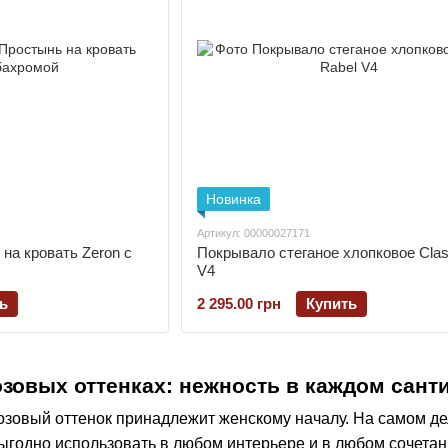
Новинка
Артикул: 00000027171
на кровать Zeron с
Покрывало стеганое хлопковое Clas
V4
ь
2 295.00 грн
Купить
зовых оттенках: нежность в каждом сант
озовый оттенок принадлежит женскому началу. На самом дел
ыгодно использовать в любом интерьере и в любом сочетани