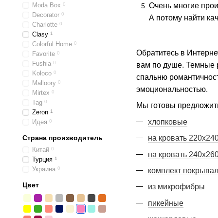
Очень многие прои
Moda Box
0
Decorator
0
А потому найти ка
Charlotte
0
Clasy
1
Colorful Home
0
Обратитесь в Интерне
Favorite
0
Fushia
0
вам по душе. Темные 
Koloco
0
спальню романтичнос
Malloory
0
эмоциональностью.
Mirtex
0
Tag
0
Мы готовы предложить
Zeron
1
хлопковые
Идея
0
Страна производитель
на кровать 220х24
Китай
0
на кровать 240х26
Турция
1
Украина
0
комплект покрывал
Цвет
из микрофибры
пикейные