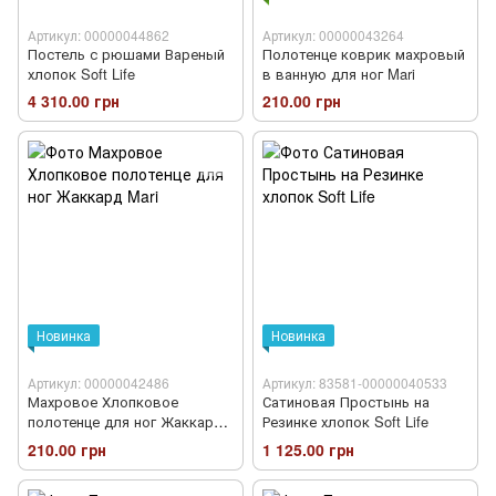
Артикул: 00000044862
Артикул: 00000043264
Постель с рюшами Вареный
Полотенце коврик махровый
хлопок Soft Life
в ванную для ног Mari
4 310.00 грн
210.00 грн
Новинка
Новинка
Артикул: 00000042486
Артикул: 83581-00000040533
Махровое Хлопковое
Сатиновая Простынь на
полотенце для ног Жаккард
Резинке хлопок Soft Life
Mari
210.00 грн
1 125.00 грн