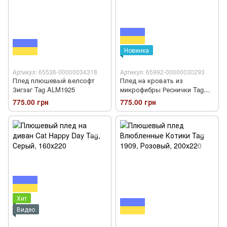
Новинка
Артикул: 65536-00000034318
Артикул: 65992-00000030293
Плед плюшевый велсофт
Плед на кровать из
Зигзаг Tag ALM1925
микрофибры Реснички Tag
1919
775.00 грн
775.00 грн
Хит
Видео