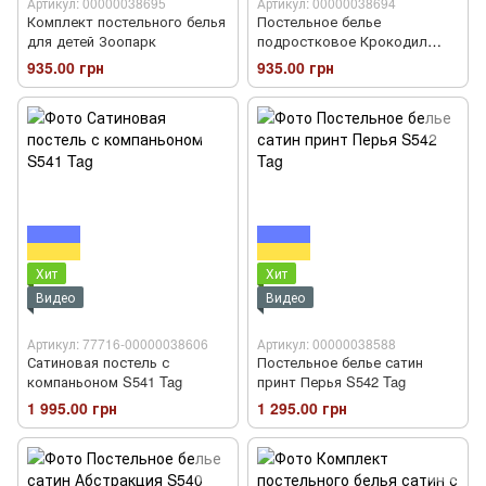
Артикул: 00000038695
Артикул: 00000038694
Комплект постельного белья
Постельное белье
для детей Зоопарк
подростковое Крокодил
Dino
935.00 грн
935.00 грн
Хит
Хит
Видео
Видео
Артикул: 77716-00000038606
Артикул: 00000038588
Сатиновая постель с
Постельное белье сатин
компаньоном S541 Tag
принт Перья S542 Tag
1 995.00 грн
1 295.00 грн