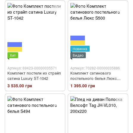
Новинка
Хит
Видео
Артикул: 69423-00000035571
Артикул: 70282-00000035886
Комплект постели из страйп
Комплект сатинового
сатина Luxury ST-1042
постельного белья Люкс
S500
3 535.00 грн
1 395.00 грн