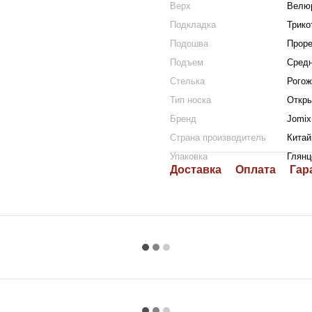
Верх
Велю
Подкладка
Трико
Подошва
Проре
Подъем
Сред
Стелька
Рогож
Тип носка
Откр
Бренд
Jomix
Страна производитель
Китай
Упаковка
Глянц
Доставка
Оплата
Гар