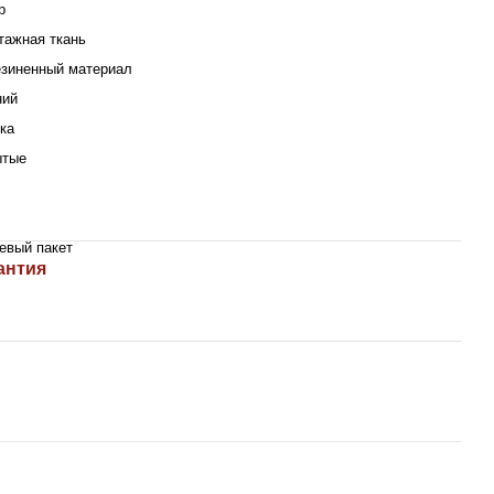
р
тажная ткань
зиненный материал
ний
ка
ытые
евый пакет
антия