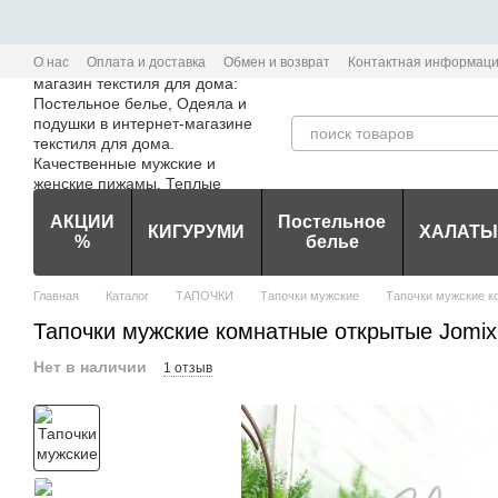
Перейти к основному контенту
О нас
Оплата и доставка
Обмен и возврат
Контактная информац
Политика конфиденциальности мобильного приложения Edem-Textile
АКЦИИ
Постельное
КИГУРУМИ
ХАЛАТЫ
%
белье
Главная
Каталог
ТАПОЧКИ
Тапочки мужские
Тапочки мужские к
Тапочки мужские комнатные открытые Jomix
Нет в наличии
1 отзыв