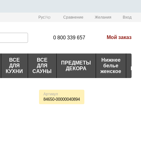
Сравнение
Рус
Укр
Желания
Вход
Мой заказ
0 800 339 657
ВСЕ
ВСЕ
Нижнее
ПРЕДМЕТЫ
ИД
ДЛЯ
ДЛЯ
белье
ДЕКОРА
ПО
КУХНИ
САУНЫ
женское
Артикул
84650-00000040894