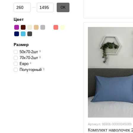
От Цена, грн
До Цена, грн
OK
Цвет
Размер
50х70-2шт
9
70х70-2шт
8
Евро
4
Полуторный
3
Артикул: 96906-00000045089
Комплект наволочек 2