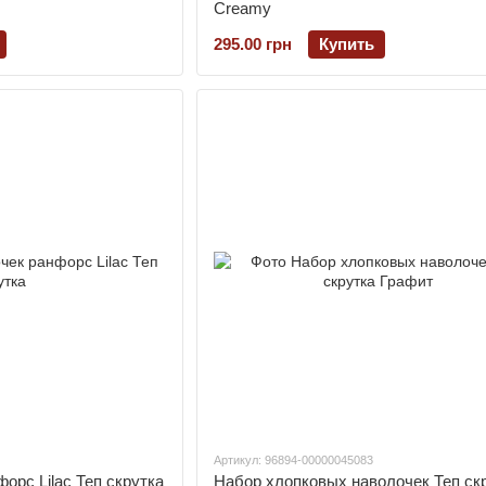
Creamy
295.00 грн
Купить
Артикул: 96894-00000045083
орс Lilac Теп скрутка
Набор хлопковых наволочек Теп ск