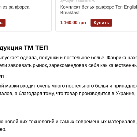
Артикул: 00000045075
п из ранфорса
Комплект белья ранфорс Теп Englis
Breakfast
ь
1 160.00 грн
Купить
одукция ТМ ТЕП
ыпускает одеяла, подушки и постельное белье. Фабрика нах
пели завоевать рынок, зарекомендовав себя как качественн
еп
ой марки входит очень много постельного белья и принадл
алов, а благодаря тому, что товар производится в Украине
 новейших технологий и самых современных материалов, 
во.