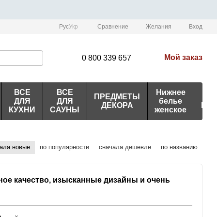
Сравнение
Рус
Укр
Желания
Вход
Мой заказ
0 800 339 657
ВСЕ
ВСЕ
Нижнее
ПРЕДМЕТЫ
ИД
ДЛЯ
ДЛЯ
белье
ДЕКОРА
ПО
КУХНИ
САУНЫ
женское
ала новые
по популярности
сначала дешевле
по названию
ое качество, изысканные дизайны и очень