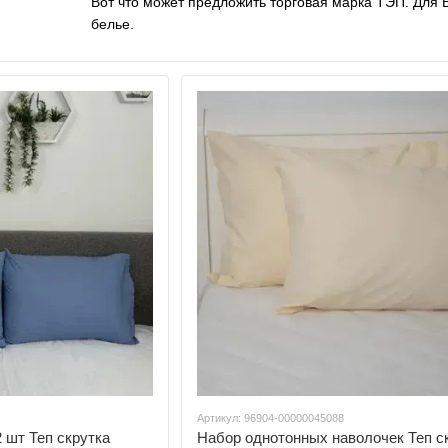
Вот что может предложить торговая марка ТЭП. Для
белье.
Артикул: 96904-00000045088
 шт Теп скрутка
Набор однотонных наволочек Теп с