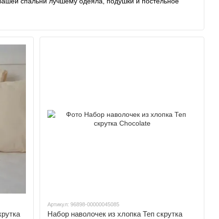
 Вашей спальни лучшему одеяла, подушки и постельное
Мы дарим Вам нежные сны
Артикул: 96898-00000045085
крутка
Набор наволочек из хлопка Теп скрутка