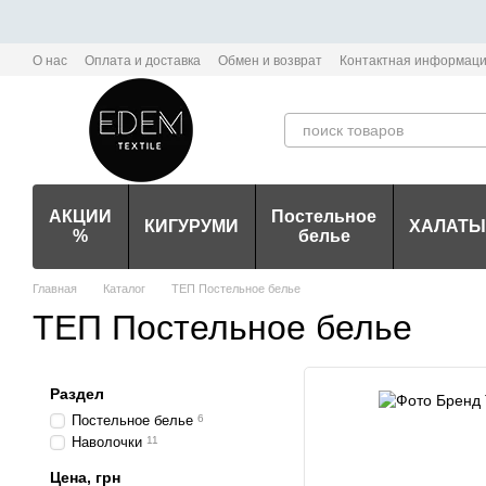
Перейти к основному контенту
О нас
Оплата и доставка
Обмен и возврат
Контактная информац
Политика конфиденциальности мобильного приложения Edem-Textile
АКЦИИ
Постельное
КИГУРУМИ
ХАЛАТЫ
%
белье
Главная
Каталог
ТЕП Постельное белье
ТЕП Постельное белье
Раздел
Постельное белье
6
Наволочки
11
Цена, грн