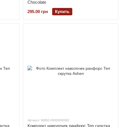
Chocolate
295.00 грн
Купить
Артикул: 96892-00000045082
рутка
Комплект наволочек ранфорс Теп скрутка