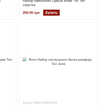
а
Набор наволочек Optical White ТМ Теп
скрутка
260.00 грн
Купить
Артикул: 96858-00000045074