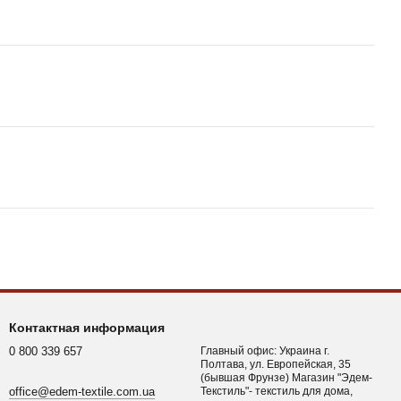
Контактная информация
0 800 339 657
Главный офис: Украина г.
Полтава, ул. Европейская, 35
(бывшая Фрунзе) Магазин "Эдем-
office@edem-textile.com.ua
Текстиль"- текстиль для дома,