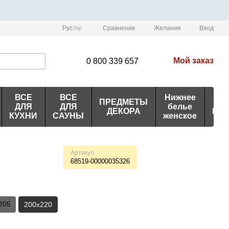
Сравнение
Рус
Укр
Желания
Вход
Мой заказ
0 800 339 657
ВСЕ
ВСЕ
Нижнее
ПРЕДМЕТЫ
ИД
ДЛЯ
ДЛЯ
белье
ДЕКОРА
ПО
КУХНИ
САУНЫ
женское
Артикул
68519-00000035326
205
200х220