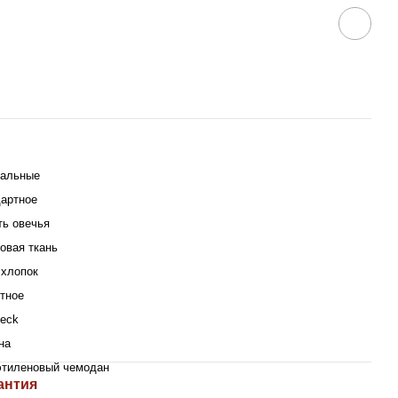
ральные
артное
ь овечья
овая ткань
хлопок
тное
beck
на
этиленовый чемодан
антия