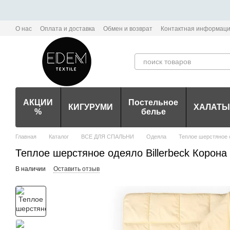
Перейти к основному контенту
О нас
Оплата и доставка
Обмен и возврат
Контактная информац
Политика конфиденциальности мобильного приложения Edem-Textile
АКЦИИ
Постельное
КИГУРУМИ
ХАЛАТЫ
%
белье
Главная
Каталог
ВСЕ ДЛЯ СПАЛЬНИ
Одеяла
Теплое шерстяное од
Теплое шерстяное одеяло Billerbeck Корона *
В наличии
Оставить отзыв