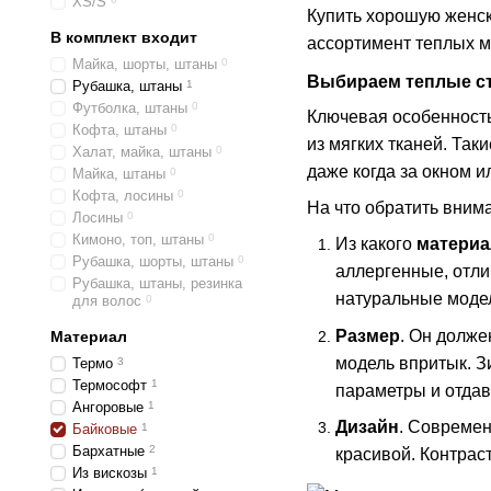
XS/S
Купить хорошую женск
В комплект входит
ассортимент теплых м
Майка, шорты, штаны
0
Выбираем теплые с
Рубашка, штаны
1
Футболка, штаны
0
Ключевая особенность
Кофта, штаны
0
из мягких тканей. Та
Халат, майка, штаны
0
даже когда за окном и
Майка, штаны
0
Кофта, лосины
0
На что обратить вним
Лосины
0
Кимоно, топ, штаны
0
Из какого
материа
Рубашка, шорты, штаны
0
аллергенные, отл
Рубашка, штаны, резинка
натуральные модел
для волос
0
Размер
. Он долже
Материал
модель впритык. З
Термо
3
Термософт
1
параметры и отдав
Ангоровые
1
Дизайн
. Современ
Байковые
1
Бархатные
2
красивой. Контрас
Из вискозы
1