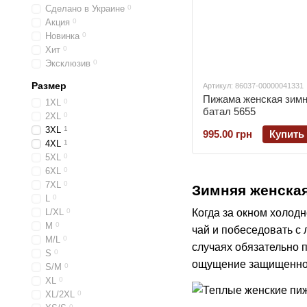
Сделано в Украине
0
Акция
0
Новинка
0
Хит
0
Эксклюзив
0
Размер
Артикул: 86037-00000041331
Пижама женская зимн
1XL
0
батал 5655
2XL
0
3XL
1
995.00 грн
Купить
4XL
1
5XL
0
6XL
0
7XL
0
Зимняя женская
L
0
Когда за окном холодн
L/XL
0
M
0
чай и побеседовать с 
M/L
0
случаях обязательно п
S
0
ощущение защищеннос
S/M
0
XL
0
XL/2XL
0
0