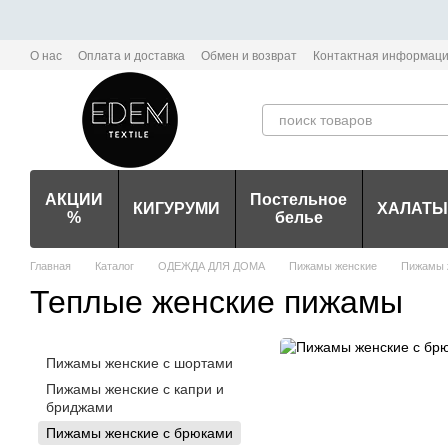
Перейти к основному контенту
О нас
Оплата и доставка
Обмен и возврат
Контактная информац
Политика конфиденциальности мобильного приложения Edem-Textile
АКЦИИ
Постельное
КИГУРУМИ
ХАЛАТЫ
%
белье
Главная
Каталог
ОДЕЖДА ДЛЯ ДОМА
Пижамы женские
Пижамы 
Теплые женские пижамы
Пижамы женские с шортами
Пижамы женские с капри и
бриджами
Пижамы женские с брюками