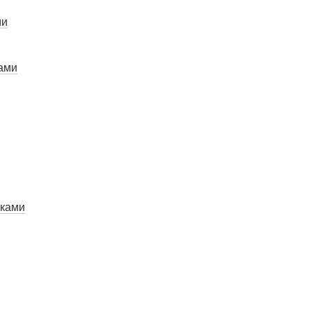
ми
ами
юками