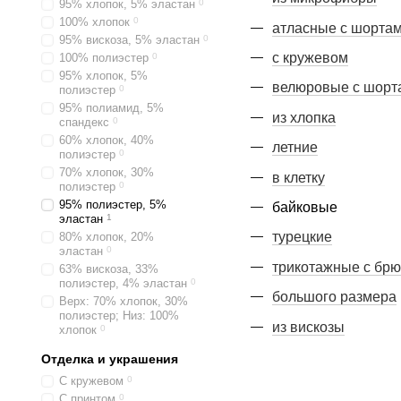
95% хлопок, 5% эластан
0
100% хлопок
0
атласные с шорта
95% вискоза, 5% эластан
0
с кружевом
100% полиэстер
0
95% хлопок, 5%
велюровые с шорт
полиэстер
0
95% полиамид, 5%
из хлопка
спандекс
0
60% хлопок, 40%
летние
полиэстер
0
70% хлопок, 30%
в клетку
полиэстер
0
95% полиэстер, 5%
байковые
эластан
1
турецкие
80% хлопок, 20%
эластан
0
трикотажные с бр
63% вискоза, 33%
полиэстер, 4% эластан
0
большого размера
Верх: 70% хлопок, 30%
полиэстер; Низ: 100%
из вискозы
хлопок
0
Отделка и украшения
С кружевом
0
С принтом
0