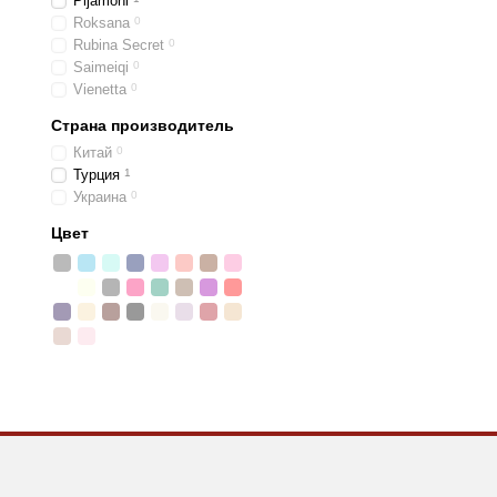
Pijamoni
Roksana
0
Rubina Secret
0
Saimeiqi
0
Vienetta
0
Страна производитель
Китай
0
Турция
1
Украина
0
Цвет