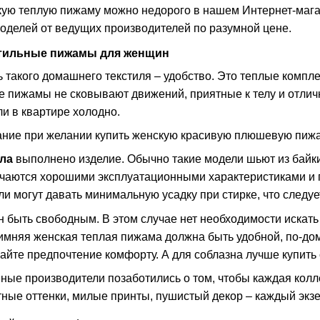
ую теплую пижаму можно недорого в нашем Интернет-мага
оделей от ведущих производителей по разумной цене.
тильные пижамы для женщин
 такого домашнего текстиля – удобство. Это теплые компл
кие пижамы не сковывают движений, приятные к телу и отли
ли в квартире холодно.
ание при желании купить женскую красивую плюшевую пиж
ла
выполнено изделие. Обычно такие модели шьют из байки
ичаются хорошими эксплуатационными характеристиками и 
и могут давать минимальную усадку при стирке, что следуе
н быть свободным. В этом случае нет необходимости искать
имняя женская теплая пижама должна быть удобной, по-до
айте предпочтение комфорту. А для соблазна лучше купить 
ные производители позаботились о том, чтобы каждая ко
тные оттенки, милые принты, пушистый декор – каждый экз