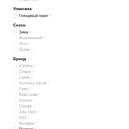
Упаковка
Глянцевый пакет
1
Сезон
Зима
1
Всесезонный
0
Лето
0
Осень
0
Бренд
V.Velika
0
Cinque
0
Loewe
0
Victoria’s Secret
0
Fawn
0
Bella Linda
0
Christel
0
Cotpark
0
Julia Ulich
0
N.EL
0
Nicoletta
0
1