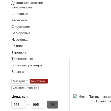
Домашние женские
комбинезоны
Шелковые
Атласные
С кружевом
Велюровые
Из хлопка
Летние
Турецкие
Трикотажные
Большого размера
Вискоза
Материал:
Байковые
Очистить фильтр
Цена, грн
От Цена, грн
До Цена, грн
OK