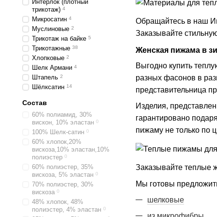
Интерлок (плотный
трикотаж)
4
Микросатин
4
Обращайтесь в наш Ин
Муслиновые
2
Заказывайте стильную
Трикотаж на байке
5
Трикотажные
38
Женская пижама в з
Хлопковые
2
Выгодно купить теплу
Шелк Армани
4
разных фасонов в раз
Штапель
2
Шёлксатин
14
представительница пр
Состав
Изделия, представлен
60% полиамид, 30%
гарантировано подарят
вискон, 10% эластан
0
пижаму не только по цв
100% Шелк-сатин
0
60% хлопок,20%
вискоза,10% эластан,10%
полиэстер
0
60% полиэстер, 35%
Заказывайте теплые ж
вискоза, 5% эластан
0
Мы готовы предложить
70% полиэстер, 30%
вискоза
0
шелковые
48% хлопок, 48%
полиэстер, 4% эластан
0
из микрофибры