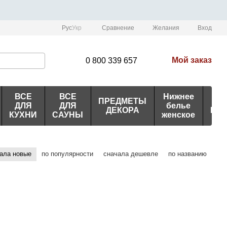
Сравнение
Рус
Укр
Желания
Вход
Мой заказ
0 800 339 657
ВСЕ
ВСЕ
Нижнее
ПРЕДМЕТЫ
ИД
ДЛЯ
ДЛЯ
белье
ДЕКОРА
ПО
КУХНИ
САУНЫ
женское
ала новые
по популярности
сначала дешевле
по названию