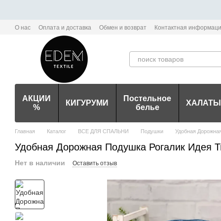
Перейти к основному контенту
О нас
Оплата и доставка
Обмен и возврат
Контактная информац
Политика конфиденциальности мобильного приложения Edem-Textile
АКЦИИ
Постельное
КИГУРУМИ
ХАЛАТЫ
%
белье
Главная
Каталог
ВСЕ ДЛЯ СПАЛЬНИ
Подушки
Удобная Дорожная
Удобная Дорожная Подушка Рогалик Идея Tr
Нет в наличии
Оставить отзыв