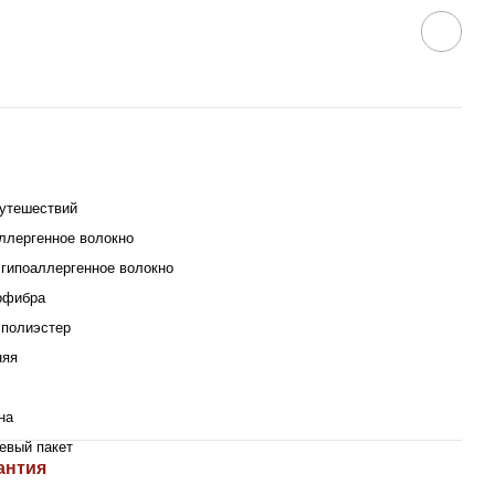
утешествий
ллергенное волокно
гипоаллергенное волокно
офибра
полиэстер
няя
на
евый пакет
антия