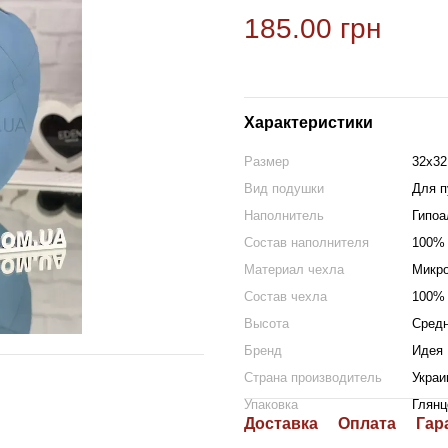
185.00 грн
Характеристики
Размер
32х32
Вид подушки
Для п
Наполнитель
Гипоа
Состав наполнителя
100% 
Материал чехла
Микр
Состав чехла
100% 
Высота
Сред
Бренд
Идея
Страна производитель
Украи
Упаковка
Глянц
Доставка
Оплата
Гар