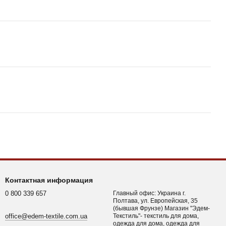
Контактная информация
0 800 339 657
Главный офис: Украина г.
Полтава, ул. Европейская, 35
(бывшая Фрунзе) Магазин "Эдем-
office@edem-textile.com.ua
Текстиль"- текстиль для дома,
одежда для дома, одежда для