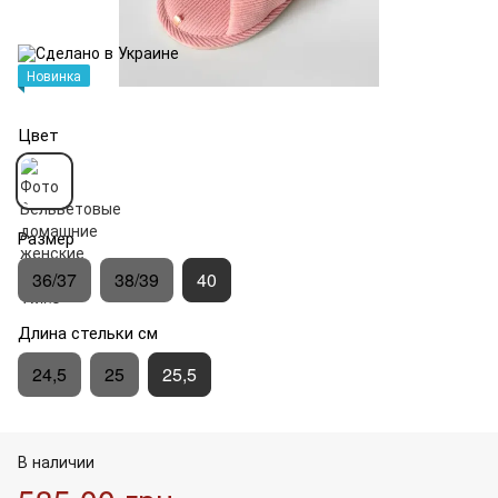
Новинка
Цвет
Размер
36/37
38/39
40
Длина стельки см
24,5
25
25,5
В наличии