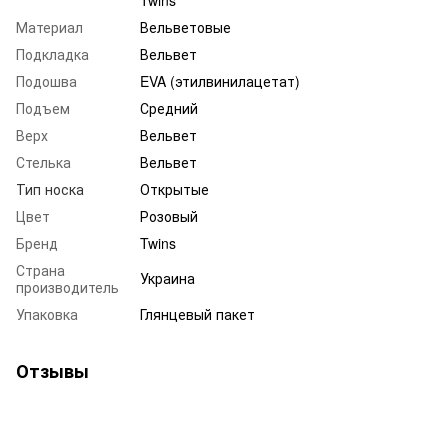
Twins
Материал
Вельветовые
Подкладка
Вельвет
Подошва
EVA (этилвинилацетат)
Подъем
Средний
Верх
Вельвет
Стелька
Вельвет
Тип носка
Открытые
Цвет
Розовый
Бренд
Twins
Страна
Украина
производитель
Упаковка
Глянцевый пакет
Отзывы