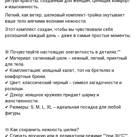
ритуал красоты, созданный для женщин, ценящих комфорт
и изысканность.
Легкий, как ветер, шелковый комплект-тройка окутывает
ваше тело мягкими волнами нежности.
Этот комплект создан, чтобы вы чувствовали себя
роскошной каждый день – даже в самые простые моменты.
🌸 Почувствуйте настоящую элегантность в деталях:**
✔ Материал: сатиновый шелк – нежный, легкий, приятный
для тела.
✔ Комплектация: изящный халат, топ на бретелях и
комфортные брюки.
✔ Цвет: классический черный – символ загадочности и
роскоши.
✔ Декор: изящное кружево придает шарму и
женственности.
✔ Размеры: S, M, L, XL – идеальная посадка для любой
фигуры.
🧼 Как сохранить нежность шелка?
✔ Стирать вручную или в деликатном режиме **при 30°C**.