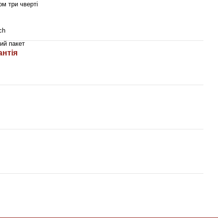
ом три чверті
ich
ий пакет
антія