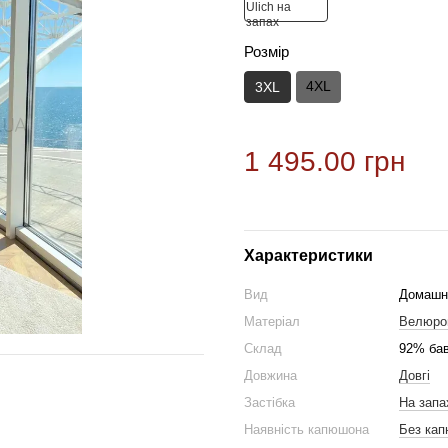
Розмір
4XL
3XL
1 495.00 грн
Характеристики
Вид
Домашн
Матеріал
Велюро
Склад
92% бав
Довжина
Довгі
Застібка
На запа
Наявність капюшона
Без ка