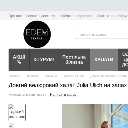
Перейти до основного контенту
Про нас
Оплата і доставка
Обмін і повернення
Контактна інформа
О
АКЦІЇ
Постільна
КІГУРУМІ
ХАЛАТИ
Д
%
білизна
Д
Головна
Каталог
ХАЛАТИ
Халати жіночі
Довгий велюровий халат Ju
Довгий велюровий халат Julia Ulich на запах
Немає в наявності
Написати відгук