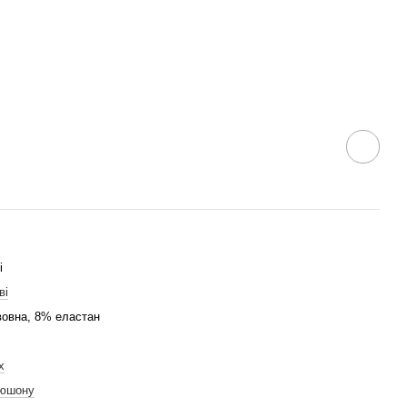
і
ві
овна, 8% еластан
х
пюшону