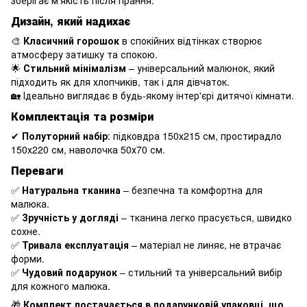
зберігає м'якість після прання.
Дизайн, який надихає
🎨
Класичний горошок
в спокійних відтінках створює
атмосферу затишку та спокою.
🌟
Стильний мінімалізм
– універсальний малюнок, який
підходить як для хлопчиків, так і для дівчаток.
🏡 Ідеально виглядає в будь-якому інтер'єрі дитячої кімнати.
Комплектація та розміри
✔
Полуторний набір
: підковдра 150х215 см, простирадло
150х220 см, наволочка 50х70 см.
Переваги
✅
Натуральна тканина
– безпечна та комфортна для
малюка.
✅
Зручність у догляді
– тканина легко прасується, швидко
сохне.
✅
Тривала експлуатація
– матеріал не линяє, не втрачає
форми.
✅
Чудовий подарунок
– стильний та універсальний вибір
для кожного малюка.
🎁
Комплект постачається в подарунковій упаковці, що