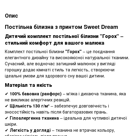
Опис
Постільна білизна з принтом Sweet Dream
Дитячий комплект постільної білизни "Горох" –
стильний комфорт для вашого малюка
Комплект постільної білизни
"Горох"
– це поєднання
елегантного дизайну та високоякісної натуральної тканини.
Сучасний, але водночас затишний малюнок у вигляді
горошку додає кімнаті стиль та легкість, створюючи
ідеальні умови для здорового сну вашої дитини.
Матеріал та якість
✔
100% бавовна (ранфорс)
– м'яка і дихаюча тканина, яка
не викликає алергічних реакцій.
✔
Щільність 130 г/м²
– забезпечує довговічність і
зносостійкість навіть після багаторазових прань.
✔
Гіпоалергенна тканина
– ідеальна для чутливої дитячої
шкіри.
✔
Легкість у догляді
– тканина не втрачає кольору,