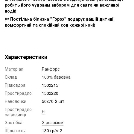
робить його чудовим вибором для свята чи важливої
події!
💤
Постільна білизна "Горох" подарує вашій дитині
комфортний та спокійний сон кожної ночі!
Характеристики
Матеріал
Ранфорс
Склад
100% бавовна
Підковдра
150х215
Простирадло
150х220
Наволочки
50х70-2 шт
Простирадло
Ні
на резинці
Застібка
З розрізом
Щільність
130 гр/м 2