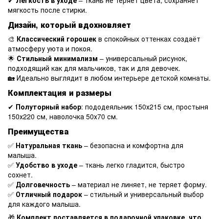
✔
Легкость в уходе
– ткань не теряет цвета, сохраняет
мягкость после стирки.
Дизайн, который вдохновляет
🎨
Классический горошек
в спокойных оттенках создаёт
атмосферу уюта и покоя.
🌟
Стильный минимализм
– универсальный рисунок,
подходящий как для мальчиков, так и для девочек.
🏡 Идеально выглядит в любом интерьере детской комнаты.
Комплектация и размеры
✔
Полуторный набор
: пододеяльник 150х215 см, простыня
150х220 см, наволочка 50х70 см.
Преимущества
✅
Натуральная ткань
– безопасна и комфортна для
малыша.
✅
Удобство в уходе
– ткань легко гладится, быстро
сохнет.
✅
Долговечность
– материал не линяет, не теряет форму.
✅
Отличный подарок
– стильный и универсальный выбор
для каждого малыша.
🎁
Комплект поставляется в подарочной упаковке, что